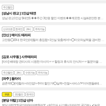
소사벌 JnJ웨딩홀 맞은편에 위치~★
주간할인
[성남시 판교 ] 1인샵 태연
성남.판교1인샵 §태연§ ◈◈주간 3만원 할인 이벤트◈◈깨끗한 시설&편안한 분위
기◈◈항상 노력하는 성남1인샵~✦
신규오픈
한국인
24시
주차가능
[안산 ] 메이드 테라피
고잔동⭕20대 한국인(여)힐러 총집합⭐️1인실 맞춤케어!⭐️⭕미모와실력을 겸비한 S
급 신입영입➰스웨디시&로미 최강조합에 감성까지~⭐️
[김포 사우동 ] 사우테라피
[타이] 베테랑 관리사의 시원한 마사지☞☞힐링과 휴식의 안식처☞☞돌문마을 사
거리 사우 제 5어린이공원 인근에 위치
주간할인
24시
수면가능
주차가능
[파주 ] 돔타이
금촌역!⭕(여)힐러⭐️라인업!⭐️주/야 할인가!⭕실력+친절+서비스!➰이어켄들&테라
피(가성비)~!➰수면무료&인기폭발~⭐️
쿠폰
2만할인
한국인
[분당 야탑 ] 1인샵 선아
분당 야탑➰한국인(여)어여쁜힐러➰┏✡1인실 시스템+프라이빗 공간✡┓✔높은 재