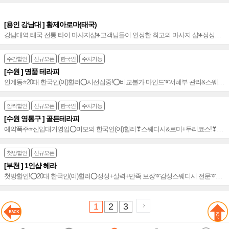
[용인 강남대 ] 황제아로마(태국)
강남대역.태국 전통 타이 마사지샵♣고객님들이 인정한 최고의 마사지 샵♣정성을
다하는 관리사님♣강남대역 2번출구 3분거리_강남대 앞에 위치~★
주간할인
신규오픈
한국인
주차가능
[수원 ] 명품 테라피
인계동⭐️20대 한국인(여)힐러⭕시선집중!⭕비교불가 마인드➰서혜부 관리&스웨디
시➰프리미엄급 스페셜 가성비~⭐️
깜짝할인
신규오픈
한국인
주차가능
[수원 영통구 ] 골든테라피
예약폭주⭐️신입대거영입⭕미모의 한국인(여)힐러❣스웨디시&로미+두리코스!❣주
간╋회원╋특가 할인! 풍성한 혜택⭐️고품격 프라이빗 힐링공간✔만족도 높은 수원
프리미엄 샵~⭐️
첫방할인
신규오픈
[부천 ] 1인샵 헤라
첫방할인!⭕20대 한국인(여)힐러⭕정성+실력+만족 보장➰감성스웨디시 전문➰위
생&청결!⭕행복힐링☆감성적 1인샵~☆
1
2
3