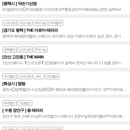
[평택시 ] 약손기선방
(리얼)최저가!⭕치유&힐링! 1석2조효과➰통증관리➰✔베테랑&노련한 실력자✔추
나요법+피로회복⭐️활법까지!!➰⭕행복&만족 회복☆테라피 종결자⭐️평택 1st.~☆
신규오픈
수면가능
주차가능
여자힐러
[경기도 평택 ] THE 아로마 테라피
평택역 베테랑(여)힐러 스웨디시 로미로미 감성 아로마 만족도 높은 관리, 경기 평
택 힐링 1번지 THE 아로마 테라피 매력에 빠져보세요~♥
깜짝할인
신규오픈
주차가능
[안산 고잔동 ] THE MAIN
안산스웨디시 ❣신규오픈❣ (전원)꽃미녀 실력파 한국인 매니저 1:1 맞춤 관리⭐️만
족도 높은 고잔동 스웨디시 샵~⭐️
주간할인
신규오픈
24시
여자힐러
[화성시 ] 탐탐
동탄⭐️⭕깜짝할인+시선집중!⭕20~30대초 베테랑(여)힐러+마인드 굿!➰아로마&힐
링테라피➰차별화된 프리미엄급 재방1위 힐링샵~⭐️
파격할인
1만할인
[ 수원 장안구 ] 용 테라피
장안구 최초 스웨디시샵!!⭐️파격할인⭐️스웨디시 전문✔실력파(여)힐러➰아로마&스
웨디시➰확실한 실력&마인드➰재방문률 높은 샵⭐️프라이빗 힐링공간⭐️깔금한 명품
샵~⭐️
주간할인
신규오픈
주차가능
감성전문