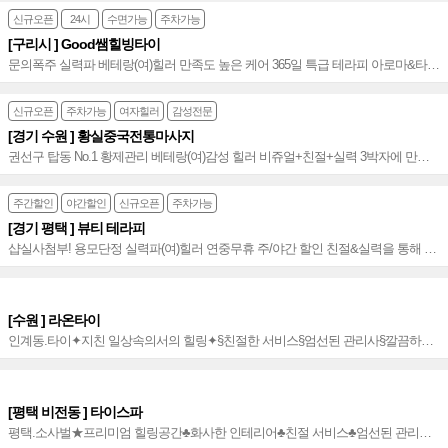
신규오픈
24시
수면가능
주차가능
[구리시 ] Good쌤힐빙타이
문의폭주 실력파 베테랑(여)힐러 만족도 높은 케어 365일 특급 테라피 아로마&타이
&로션 감각적 테라피~♥
신규오픈
주차가능
여자힐러
감성전문
[경기 수원 ] 황실중국전통마사지
권선구 탑동 No.1 황제관리 베테랑(여)감성 힐러 비쥬얼+친절+실력 3박자에 만족
도 높은 타이&아로마 관리로 힐링하세요~♥
주간할인
야간할인
신규오픈
주차가능
[경기 평택 ] 뷰티 테라피
샵실사첨부! 용모단정 실력파(여)힐러 연중무휴 주/야간 할인 친절&실력을 통해 만
족도 높은 관리, 평택스웨디시 NO.1~♥
[수원 ] 라온타이
인계동.타이✦지친 일상속의서의 힐링✦§친절한 서비스§엄선된 관리사§깔끔하고
청결한 마사지▶성빈센트병원 후문 맞은편에 위치~♠
[평택 비전동 ] 타이스파
평택.소사벌★프리미엄 힐링공간♣화사한 인테리어♣친절 서비스♣엄선된 관리사♣