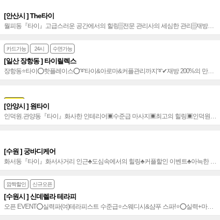
[안산시 ] The타이
월피동『타이』고급스러운 공간에서의 힐링▒전문 관리사의 세심한 관리▒재방
100% 고품격 서비스▒월피현대2차아파트 맞은편 위치~▒
카드가능
24시
수면가능
[일산 장항동 ] 타이릴렉스
장항동⭐️타이⭕핫플레이스⭕➰타이&아로마&커플관리까지➰✔재방 200%의 만족
도⭐️쾌적하고 넓은 힐링공간✔라페스타 먹자골목에 위치~★
쿠폰
[안양시 ] 원타이
인덕원.관양동『타이』화사한 인테리어▣수준급 마사지▣최고의 힐링▣인덕원역
4번출구 도보 5분거리에 위치~▣
[수원 ] 궁바디케어
화서동『타이』화서사거리 인근♣도심속에서의 힐링♣커플할인 이벤트♣아늑한 실
내공간♣힐링에 최적화 된 마사지~♣
깜짝할인
신규오픈
[수원시 ] 신데렐라 테라피
오픈 EVENT⭕실력파(여)테라피스트 수준급⭐️스웨디시&샴푸 스파!⭐️⭕실력+마인
드 좋은 테라피스트➰감각적&프리미엄 테라피~⭐️