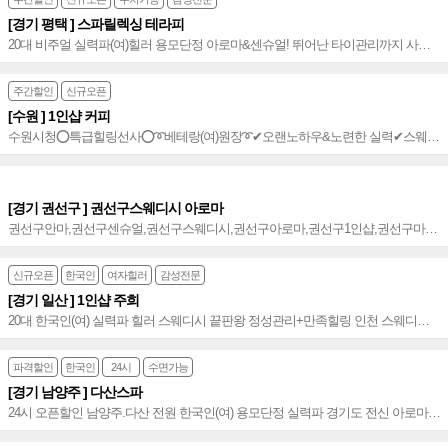
[경기 평택 ] 스파릴렉싱 테라피
20대 비주얼 실력파(여)힐러 용모단정 아로마&센슈얼! 뛰어난 타이관리까지 사장
님도 놀란 베테랑 프라이빗 힐링공간 독보적 프리미엄~♥
주간할인
신규오픈
[수원 ] 1인샵 커피
수원시청⭕특급힐링선사⭕➰베테랑(여)원장➰✔오랜노하우&노련한 실력✔스웨디
시╋아로마╋건식(스포츠)환상조합⭐️섬세한감성➰⭕힐링☆명품 테라피⭐️수원커피
아로마~☆
[경기 권선구 ] 권선구스웨디시 아로마
권선구안마,권선구센슈얼,권선구스웨디시,권선구아로마,권선구1인샵,권선구마사
지,권선구건마,권선구출장,권선구출장마사지,권선구출장타이,권선구출장안마,권
선구홈타이,권선구감성테라피
신규오픈
한국인
여자힐러
감성전문
[경기 일산 ] 1인샵 주희
20대 한국인(여) 실력파 힐러 스웨디시 끝판왕 정성관리+만족힐링 인천 스웨디시
경기 일산 1인샵 힐링 테라피~♥
파격할인
한국인
24시
수면가능
[경기 남양주 ] 다산스파
24시 오픈할인 남양주.다산 전원 한국인(여) 용모단정 실력파 경기도 전신 아로마
소문난 집 수면 무료 쾌적한 공간 ~♥