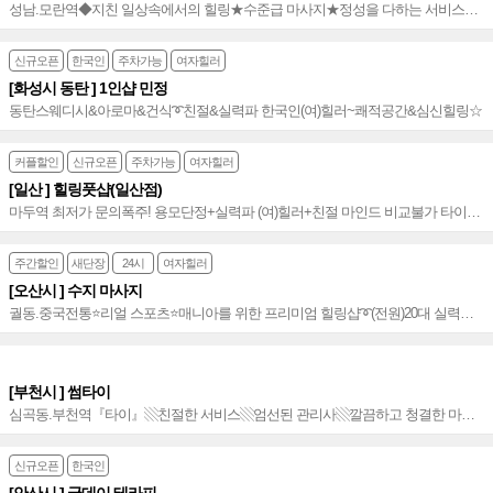
성남.모란역◆지친 일상속에서의 힐링★수준급 마사지★정성을 다하는 서비스★
베테랑 관리사~◆
신규오픈
한국인
주차가능
여자힐러
[화성시 동탄 ] 1인샵 민정
동탄스웨디시&아로마&건식➰친절&실력파 한국인(여)힐러~쾌적공간&심신힐링☆
커플할인
신규오픈
주차가능
여자힐러
[일산 ] 힐링풋샵(일산점)
마두역 최저가 문의폭주! 용모단정+실력파 (여)힐러+친절 마인드 비교불가 타이&
아로마 1인/커플 할인가 갓성비 힐링샵~♥
주간할인
새단장
24시
여자힐러
[오산시 ] 수지 마사지
궐동.중국전통⭐️리얼 스포츠⭐️매니아를 위한 프리미엄 힐링샵➰(전원)20대 실력파
(여)힐러✡1인1실_예약폭주!➰만족도 높은 오산 궐동 마사지~⭐️
[부천시 ] 썸타이
심곡동.부천역『타이』▧친절한 서비스▧엄선된 관리사▧깔끔하고 청결한 마사
지▧부천역 3번 출구 도보 3분거리_CGV 건너편(할리스커피 5층)~▧
신규오픈
한국인