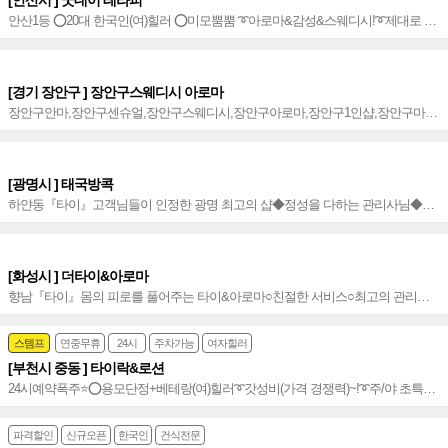
[안산시 ] 굿데이 테라피
안산1등 ⭕20대 한국인(여)힐러 ⭕미모뿜뿜 ➰아로마&감성&스웨디시!➰제대로 하
는 힐링 마사지!➰재방 100%⭐️프라이빗 힐링공간~⭐️
[경기 장안구 ] 장안구스웨디시 아로마
장안구안마,장안구센슈얼,장안구스웨디시,장안구아로마,장안구1인샵,장안구마사
지,장안구건마,장안구출장,장안구출장마사지,장안구출장타이,장안구출장안마,장
안구홈타이
[광명시 ] 태국방콕
하얀동『타이』고객님들이 인정한 광명 최고의 샵◆정성을 다하는 관리사님◆심
플하고 깔끔한 인테리어◆뉴코아 아울렛 정문 옆에 위치~◆
[화성시 ] 더타이&아로마
향남『타이』몸의 피로를 풀어주는 타이&아로마○친절한 서비스○최고의 관리사
의 힐링타임○향남2지구 롯데시네마 건물 4층에 위치~○
스템프
연중무휴
24시
주차가능
여자힐러
[부천시 중동 ] 타이락&로션
24시예약폭주⭐️⭕용모단정+베테랑(여)힐러➰갓성비(가격 경쟁력)~!➰주/야 초특가!
✔정통 타이&아로마&로션⭐️수준높은 힐링전문샵✔부천 중동 독보적 프리미엄 샵
~⭐️
파격할인
신규오픈
한국인
건식전문