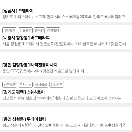
[성남시 ] 오벨타이
경기도.위례『타이』♬고객 만족 서비스♬◈재방 200%의 만족도◈▨쾌적하고 안
락한 힐링공간▧위례 광장로 롯데시네마 건물에 위치~♤
1만할인
신규오픈
한국인
여자힐러
[시흥시 정왕동 ] 버드테라피
시흥.정왕동 ❣스웨디시 전문샵❣ (전원)꽃미녀 20대 한국인 매니저 1:1 맞춤 관리⭐️
만족도 최상의 정왕동 스웨디시 샵~⭐️
[용인 김량장동 ] 태국전통마사지
용인 CGV(구 롯데씨네마) 맞은편 캐슬모텔 앞에 위치
신규오픈
주차가능
여자힐러
감성전문
[경기도 평택 ] 스웨&로미
망포동 비쥬얼 젊은감각&베테랑(여)힐러 친절 집중관리 고급 아로마 스웨디시 센
슈얼 추천 코스 강추 프리미엄급 힐링샵~♥
[용인 상현동 ] 루타이힐링
광교.상현역★100% 건전업소◆커플데이트 코스 & 커플 할인 이벤트◆상현역 2번
출구_2분 거리 위치★고급스러운 타이마사지~◈