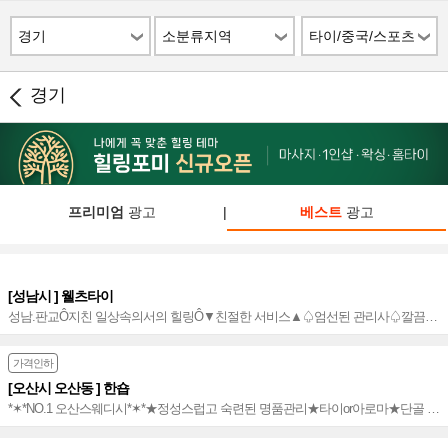
경기
소분류지역
타이/중국/스포츠
경기
프리미엄
광고
|
베스트
광고
[성남시 ] 웰츠타이
성남.판교Ô지친 일상속의서의 힐링Ô▼친절한 서비스▲♤엄선된 관리사♤깔끔하
고 청결한 마사지♬판교역 2번출구 도보 3분거리_판교 아브뉴프랑 맞은편에 위치
~♬
가격인하
[오산시 오산동 ] 한숍
*✶*NO.1 오산스웨디시*✶*★정성스럽고 숙련된 명품관리★타이or아로마★단골 많
은 오션 럭셔리 힐링센터