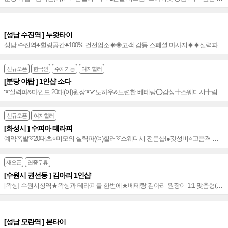
방률n최고의 실력✔ █▄◈센스티브 힐링테라피◈▄█믿고 찾는 1인샵~⭐️
[성남 수진역 ] 누왓타이
성남.수진역♣힐링공간♣100% 건전업소◈◈고객 감동 스폐셜 마사지◈◈실력파
힐러님들◈◈수진역 2번 출구_5분 거리 위치
신규오픈
한국인
주차가능
여자힐러
[분당 야탑 ] 1인샵 소다
➰실력파&마인드 20대(여)원장➰✔노하우&노련한 베테랑⭕감성╋스웨디시╋림프
╋건식╋아로마 환상 조합⭕친절☆독보적 테라피⭐️NO.1 소다~☆
신규오픈
여자힐러
[화성시 ] 수피아 테라피
예약폭발➰20대초⭐️미모의 실력파(여)힐러➰스웨디시 전문샵!●갓성비⭐️고품격 프
라이빗 힐링공간✔아로마&감성+서혜부!~⭐️
재오픈
연중무휴
[수원시 권선동 ] 김아리 1인샵
[왁싱] 수원시청역★왁싱과 테라피를 한번에★베테랑 김아리 원장이 1:1 맞춤형(종
목) 컨디션 관리 진행★감성/로미/스웨디시/얼굴 등★
[성남 모란역 ] 본타이