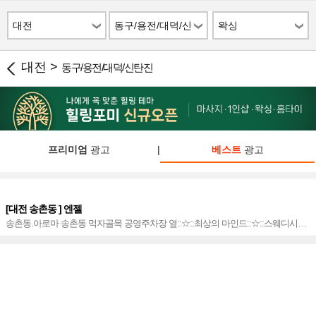
대전
동구/용전/대덕/신
왁싱
탄진
대전 >
동구/용전/대덕/신탄진
프리미엄
광고
|
베스트
광고
[대전 송촌동 ] 엔젤
송촌동.아로마 송촌동 먹자골목 공영주차장 옆::☆::최상의 마인드::☆::스웨디시&
로미&감성♡::☆::후회없는 서비스::☆