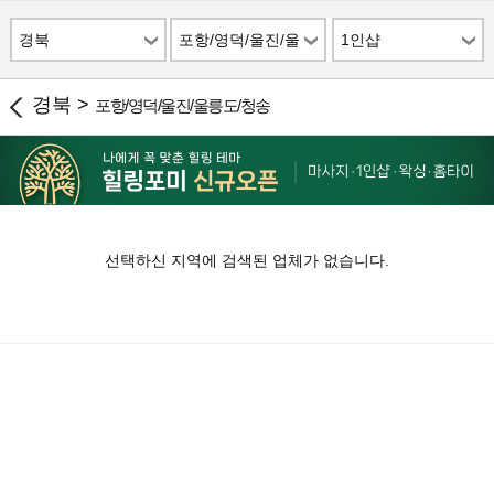
경북
포항/영덕/울진/울
1인샵
릉도/청송
경북 >
포항/영덕/울진/울릉도/청송
선택하신 지역에 검색된 업체가 없습니다.