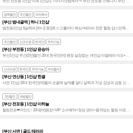
부산 전포동 1인샵 이제 1인샵도 마사지닷컴에서~!! 부산 전포동 스웨디시 부산 전
포동 아로마 부산 전포동 센슈얼 부산 전포동 마사지 부산 전포동 건마
깜짝할인
주간할인
여자왁서
[부산 범내골역 ] 하니 1인샵
범천동1인샵 §실력파 [하니] 원장§ ☆고퀄리티 왁싱+테라피 전문 힐링 샵☆만족도
높은 부산 범내골역 1인샵 [하니] 원장~*
주간할인
신규오픈
한국인
주차가능
[부산 부전동 ] 1인샵 윤승아
부산1인샵 주간(2만)할인 20대 한국인(여) 원장 실장없는 개인샵 리얼테라 미모+실
력+친절+마인드 부전동스웨디시 부전동1인샵~♥
신규오픈
한국인
주차가능
여자힐러
[부산 연산동 ] 1인샵 한결
서면 1인샵 20대 한국인(여)힐러 손끝에 날개를 달다 실력과 지성 감성과 감동 신규
오픈 재방 No.1 한결같은 감성테라피로 만족힐링~♥
2만할인
재방할인
[부산 전포동 ] 1인샵 이하늘
힐링전포❤마인드↑ 20대(여)원장⭐️VIP 소수예약⭐️정성 관리⭐️품격있는 힐링 아로마
힐⭕예약전쟁⭕➰실력파&노하우&노련함⭕왁싱╋딥티슈╋스크럽╋스웨디시╋
아로마 환상 조합⭕친절☆독보적 테라피⭐️NO.1 SKY~☆
[부산 서면 ] 골드 테라피