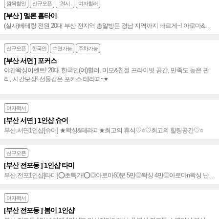
깜짝할인
신규오픈
24시
여자힐러
[부산 ] 멜론 홈타이
(실사)베테랑 전원 20대 부산 전지역 총알방문 경남 지역까지 빠르게~! 아로마&타
이&왁싱까지 친절하고 만족도 높은 홈타이~⭐️
신규오픈
한국인
수면가능
주차가능
[부산 서면 ] 포커스
야간왁싱이벤트! 20대 한국인(여)힐러, 미모&친절 프라이빗 공간, 만족도 높은 관
리, 시간보장! 선물같은 포커스 테라피~♥
여자왁서
[부산 서면 ] 1인샵 슈어
부산.서면1인샵[슈어] ★왁싱&테라피★최고의 휴식♡⭐️♡최고의 힐링공간♡⭐️
신규오픈
[부산 전포동 ] 1인샵 타미
부산.전포1인샵[타미]⭕초특가!⭕◎아로마60분 5만◎왁싱 4만◎아로마n왁싱 난몰
라 이벤트중~★
여자왁서
[부산 전포동 ] 봄이 1인샵