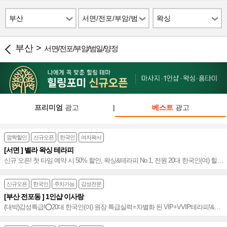
부산
서면/전포/부암/범
왁싱
일/양정
부산 >
서면/전포/부암/범일/양정
프리미엄
광고
|
베스트
광고
깜짝할인
신규오픈
한국인
여자왁서
[서면 ] 벨라 왁싱 테라피
신규 오픈! 첫 타임 예약 시 50% 할인, 왁싱&테라피 No.1, 전원 20대 한국인(여) 힐러
&테라피스트, 친절과 정성이 가득한 서면 벨라 왁싱 테라피~❤
신규오픈
한국인
주차가능
감성전문
[부산 전포동 ] 1인샵 이사랑
(대박)감성특급!⭕20대 한국인(여) 원장 특급실력⭐️차별화 된 VIP+VVIP테라피!&왁
싱!⭐️⭕실력+용모+마인드=비교거부➰