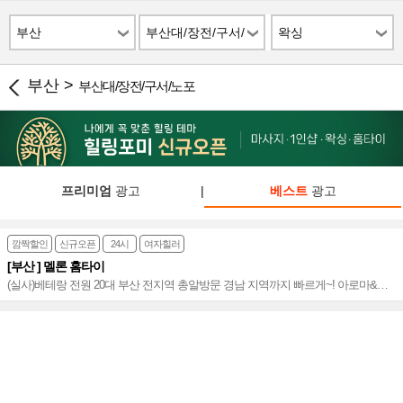
부산
부산대/장전/구서/
왁싱
노포
부산 >
부산대/장전/구서/노포
프리미엄
광고
|
베스트
광고
깜짝할인
신규오픈
24시
여자힐러
[부산 ] 멜론 홈타이
(실사)베테랑 전원 20대 부산 전지역 총알방문 경남 지역까지 빠르게~! 아로마&타
이&왁싱까지 친절하고 만족도 높은 홈타이~⭐️