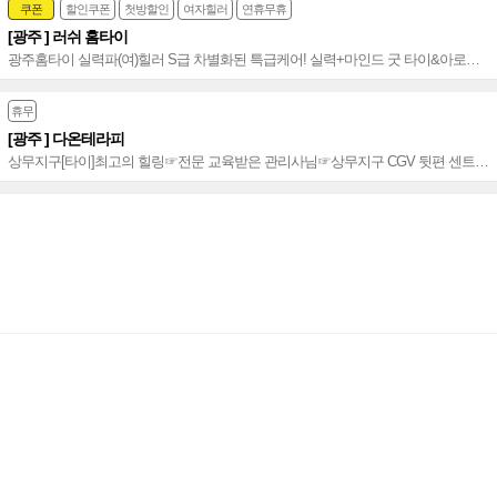
쿠폰
할인쿠폰
첫방할인
여자힐러
연휴무휴
[광주 ] 러쉬 홈타이
광주홈타이 실력파(여)힐러 S급 차별화된 특급케어! 실력+마인드 굿 타이&아로마
감각적&프리미엄 홈타이~♥
휴무
[광주 ] 다온테라피
상무지구[타이]최고의 힐링☞전문 교육받은 관리사님☞상무지구 CGV 뒷편 센트럴
관광호텔 옆에 위치한 힐링공간☞상무역 5번 출구 도보 10분 거리~☞