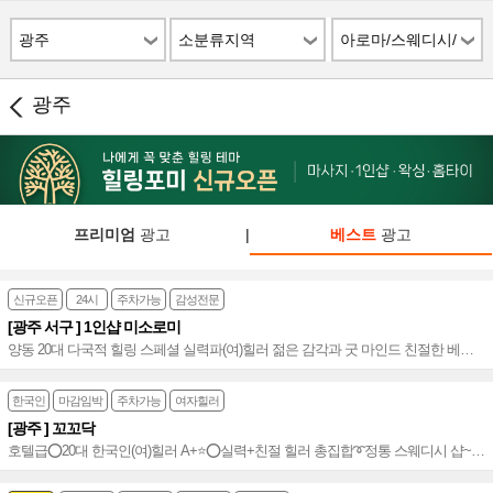
광주
소분류지역
아로마/스웨디시/
스파
광주
프리미엄
광고
|
베스트
광고
신규오픈
24시
주차가능
감성전문
[광주 서구 ] 1인샵 미소로미
양동 20대 다국적 힐링 스페셜 실력파(여)힐러 젊은 감각과 굿 마인드 친절한 베테
랑 단일코스 로 증명하는 실력뿜뿜 스웨디시~♥
한국인
마감임박
주차가능
여자힐러
[광주 ] 꼬꼬닥
호텔급⭕20대 한국인(여)힐러 A+⭐️⭕실력+친절 힐러 총집합➰정통 스웨디시 샵~!➰
오픈 마인드&20대 20명 이상 근무~⭐️