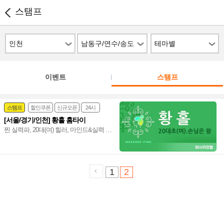
스탬프
인천
남동구/연수/송도
테마별
이벤트
스탬프
스템프
할인쿠폰
신규오픈
24시
[서울/경기/인천] 황홀 홈타이
홈케어
찐 실력파, 20대(여) 힐러, 마인드&실력 보
장, 서비스&스피드 서울/경기/인천 홈타이
신속 방문, 인기폭발 강남 타이 아로마~♥
1
2