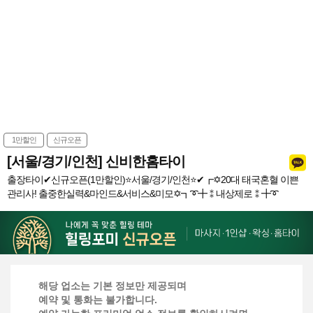
1만할인
신규오픈
[서울/경기/인천] 신비한홈타이
출장타이✔신규오픈(1만할인)⭐️서울/경기/인천⭐️✔┏✡20대 태국혼혈 이쁜
관리사! 출중한실력&마인드&서비스&미모✡┓➰╋⁑내상제로⁑╋➰
해당 업소는 기본 정보만 제공되며
예약 및 통화는 불가합니다.