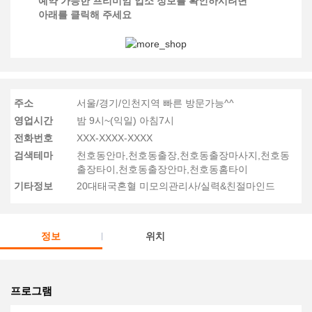
예약 가능한 프리미엄 업소 정보를 확인하시려면
아래를 클릭해 주세요
주소
서울/경기/인천지역 빠른 방문가능^^
영업시간
밤 9시~(익일) 아침7시
전화번호
XXX-XXXX-XXXX
검색테마
천호동안마,천호동출장,천호동출장마사지,천호동
출장타이,천호동출장안마,천호동홈타이
기타정보
20대태국혼혈 미모의관리사/실력&친절마인드
정보
위치
프로그램