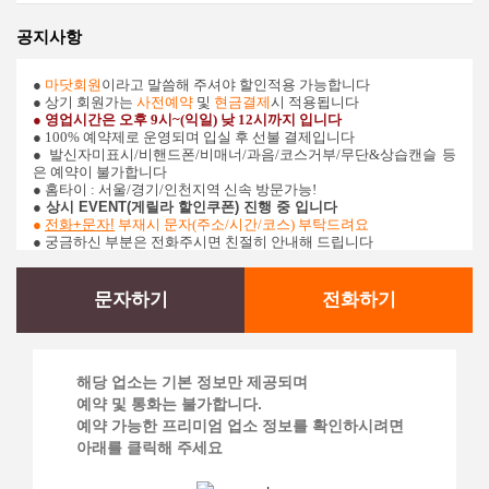
공지사항
●
마닷회원
이라고 말씀해 주셔야 할인적용 가능합니다
● 상기 회원가는
사전예약
및
현금결제
시 적용됩니다
● 영업시간은 오후 9시~(익일) 낮 12시까지 입니다
● 100% 예약제로 운영되며 입실 후 선불 결제입니다
●
발신자미표시/비핸드폰/비매너/과음/코스거부/무단&상습캔슬 등
은 예약이 불가합니다
● 홈타이 : 서울/경기/인천지역 신속 방문가능!
●​ 상시 EVENT(게릴라 할인쿠폰) 진행 중 입니다
●
전화+문자!
부재시 문자(주소/시간/코스) 부탁드려요
● 궁금하신 부분은 전화주시면 친절히 안내해 드립니다
문자하기
전화하기
해당 업소는 기본 정보만 제공되며
예약 및 통화는 불가합니다.
예약 가능한 프리미엄 업소 정보를 확인하시려면
아래를 클릭해 주세요