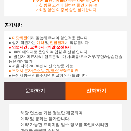
●
쿠폰 할인 : 게릴라 쿠폰 다운 시(-1만)
→ 첫 방문 고객에 한하여 할인 가능~!!
-> 회원 할인 외 중복 할인 불가합니다
공지사항
●
마닷회원
이라 말씀해 주셔야 할인적용 됩니다
● 상기 회원가는
예약
및
현금결제
시 적용됩니다
● 영업시간 : 오후 6시~(익일)오전 6시
● 100% 예약제로 운영되며 입실 후 선불 입니다
●
발신자 미표시/비 핸드폰/비 매너/과음/코스거부/무단&상습캔슬
등은 예약불가
● 서울 지역 20~30분 내 신속 방문 가능
●
부재시 문자(
주소/시간/코스
)부탁드려요
● 문의사항은 전화주시면 친절히 안내드립니다
문자하기
전화하기
해당 업소는 기본 정보만 제공되며
예약 및 통화는 불가합니다.
예약 가능한 프리미엄 업소 정보를 확인하시려면
아래를 클릭해 주세요