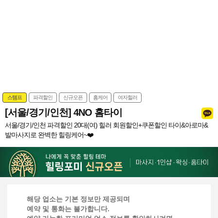
스템프
파격할인
신규오픈
홈케어
여자힐러
[서울/경기/인천] 4NO 홈타이
서울/경기/인천 파격할인 20대(여) 힐러 회원할인+쿠폰할인 타이&아로마&
발마사지로 완벽한 힐링케어~❤️
해당 업소는 기본 정보만 제공되며
예약 및 통화는 불가합니다.