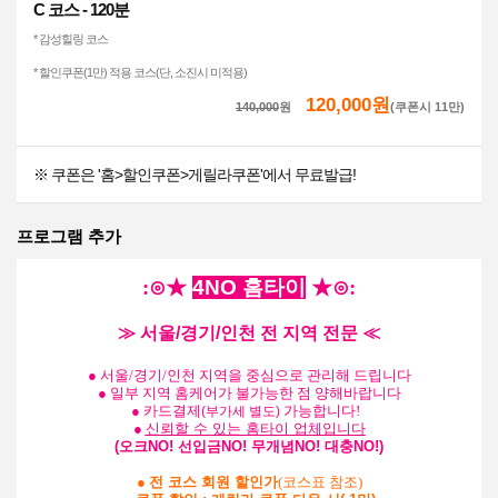
C 코스 - 120분
* 감성힐링 코스
* 할인쿠폰(1만) 적용 코스(단, 소진시 미적용)
120,000원
140,000
원
(쿠폰시 11만)
※ 쿠폰은 '홈>할인쿠폰>게릴라쿠폰'에서 무료발급!
프로그램 추가
:⊙★
4NO 홈타이
★⊙:
≫ 서울/경기/인천 전 지역 전문 ≪
● 서울/경기/인천 지역을 중심으로 관리해 드립니다
● 일부 지역 홈케어가 불가능한 점 양해바랍니다
● 카드결제
가능합니다!
(부가세 별도)
●
신뢰할 수 있는
홈타이 업체입니다
(오크NO! 선입금NO! 무개념NO! 대충NO!)
●
전 코스 회원 할인가
(코스표 참조)