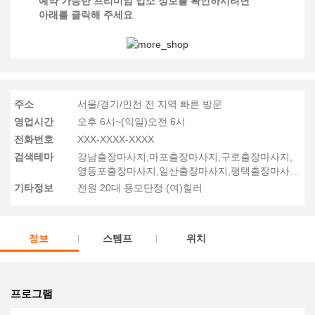
예약 가능한 프리미엄 업소 정보를 확인하시려면
아래를 클릭해 주세요
주소
서울/경기/인천 전 지역 빠른 방문
영업시간
오후 6시~(익일)오전 6시
전화번호
XXX-XXXX-XXXX
검색테마
강남출장마사지,마포출장마사지,구로출장마사지,
영등포출장마사지,일산출장마사지,평택출장마사
지,동탄출장마사지,용인출장마사지,부평구출장마
기타정보
전원 20대 용모단정 (여)힐러
사지,주안구출장마사지
정보
스템프
위치
프로그램