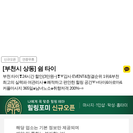
신규오픈
연중무휴
[부천시 상동] 쉼 타이
부천.타이❣24시간 할인(3만원~)❣➰감사 EVENT&청결순위 1위&부천
최고의 실력파 여관리사★쾌적하고 편안한 힐링 공간➰⭐️타이&아로마&
커플마사지 365일๑남녀노소๑취향저격 200%~⭐️
해당 업소는 기본 정보만 제공되며