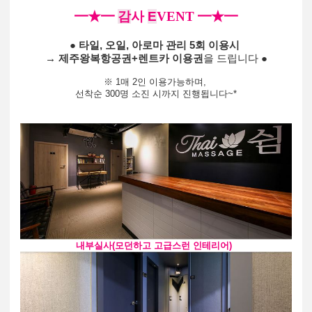
━★━
감
사
E
VENT
━★━
●
타일, 오일, 아로마 관리 5회 이용시
→ 제주왕복항공권+렌트카 이용권
을 드립니다 ●
※ 1매 2인 이용가능하며,
선착순 300명 소진 시까지 진행됩니다~*
내부실사(모던하고 고급스런 인테리어)