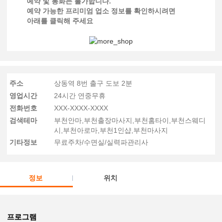
예약 및 통화는 불가합니다.
예약 가능한 프리미엄 업소 정보를 확인하시려면
아래를 클릭해 주세요
주소
상동역 8번 출구 도보 2분
영업시간
24시간 연중무휴
전화번호
XXX-XXXX-XXXX
검색테마
부천안마,부천출장마사지,부천홈타이,부천스웨디
시,부천아로마,부천1인샵,부천마사지
기타정보
무료주차/수면실/실력파관리사
정보
위치
프로그램