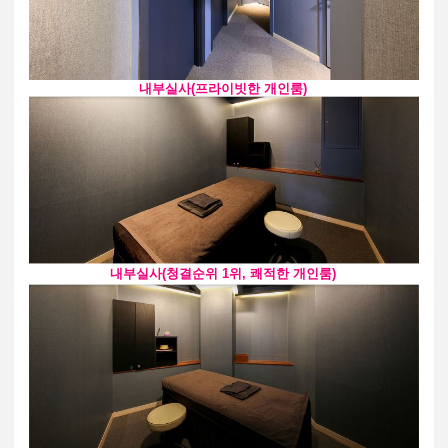
내부실사(프라이빗한 개인룸)
내부실사(청결순위 1위, 쾌적한 개인룸)