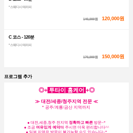
* 스웨디시 테라피
120,000원
140,000
원
C 코스 - 120분
* 스웨디시 테라피
150,000원
170,000
원
프로그램 추가
◎+
투타이
홈케어
+
◎
≫ 대전/세종/청주지역 전문 ≪
* 공주/계룡/금산 지역까지
●
대전,세종,청주 전지역
정확하고
빠른
방문~*
●
조금
여유있게 예약
해 주시면 더욱 편리합니다^^
●
일부 지역은 방문이 불가능할 수도 있습니다~*