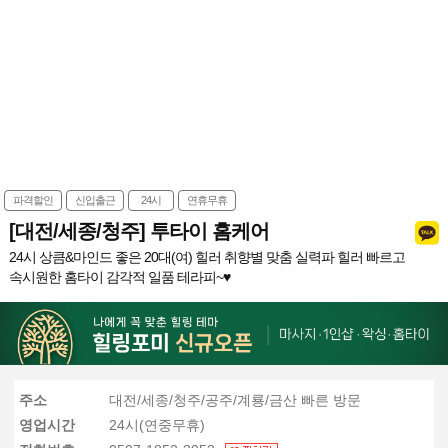
파격할인
신입출근
24시
연휴무휴
[대전/세종/청주] 투타이 홈케어
24시 상큼&마인드 좋은 20대(여) 힐러 취향별 맞춤 실력파 힐러 빠르고
속시원한 홈타이 감각적 일품 테라피~♥
주소
대전/세종/청주/공주/계룡/금산 빠른 방문
영업시간
24시(연중무휴)