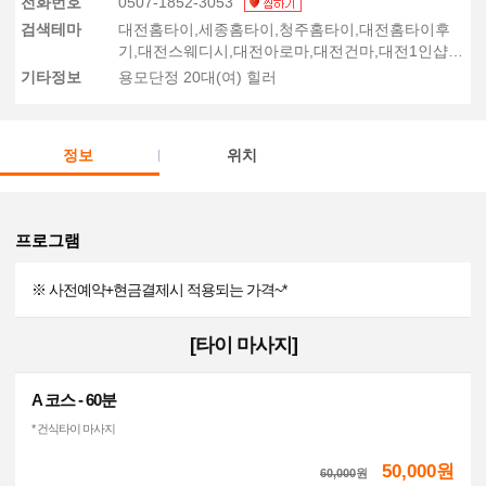
전화번호
0507-1852-3053
검색테마
대전홈타이,세종홈타이,청주홈타이,대전홈타이후
기,대전스웨디시,대전아로마,대전건마,대전1인샵,
세종스웨디시,청주스웨디시,대전출장마사지
기타정보
용모단정 20대(여) 힐러
정보
위치
프로그램
※ 사전예약+현금결제시 적용되는 가격~*
[타이 마사지]
A 코스 - 60분
* 건식타이 마사지
50,000원
60,000
원