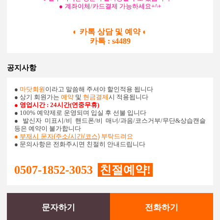
●
계좌이체/카드결제
가능하세요
+^+
◐ 카톡 상담 및 예약
◐
카톡 : s4489
공지사항
●
마닷회원
이라고 말씀해 주셔야 할인적용 됩니다
● 상기 회원가는
예약
및
현금결제
시 적용됩니다
● 영업시간 : 24시간(연중무휴)
● 100% 예약제로 운영되며 입실 후 선불 입니다
●
발신자 미표시/비 핸드폰/비 매너/과음/코스거부/무단&상습캔슬
등은 예약이 불가합니다
●
부재시 문자(주소/시간/코스)
부탁드려요
● 문의사항은 전화주시면 친절히 안내드립니다
0507-1852-3053
친절예약!
문자하기
전화하기