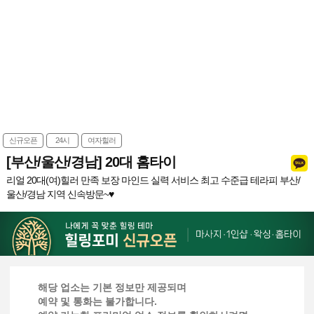
신규오픈
24시
여자힐러
[부산/울산/경남] 20대 홈타이
리얼 20대(여)힐러 만족 보장 마인드 실력 서비스 최고 수준급 테라피 부산/
울산/경남 지역 신속방문~♥
해당 업소는 기본 정보만 제공되며
예약 및 통화는 불가합니다.