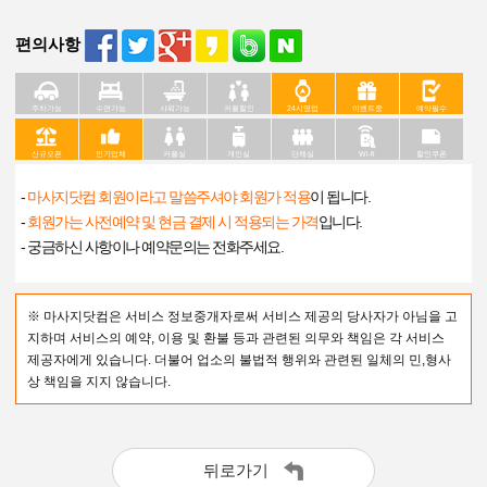
편의사항
주차가능
수면가능
샤워가능
커플할인
24시영업
이벤트중
예약필수
신규오픈
인기업체
커플실
개인실
단체실
Wi-fi
할인쿠폰
-
마사지닷컴 회원이라고 말씀주셔야 회원가 적용
이 됩니다.
-
회원가는 사전예약 및 현금 결제 시 적용되는 가격
입니다.
- 궁금하신 사항이나 예약문의는 전화주세요.
※ 마사지닷컴은 서비스 정보중개자로써 서비스 제공의 당사자가 아님을 고
지하며 서비스의 예약, 이용 및 환불 등과 관련된 의무와 책임은 각 서비스
제공자에게 있습니다. 더불어 업소의 불법적 행위와 관련된 일체의 민,형사
상 책임을 지지 않습니다.
뒤로가기