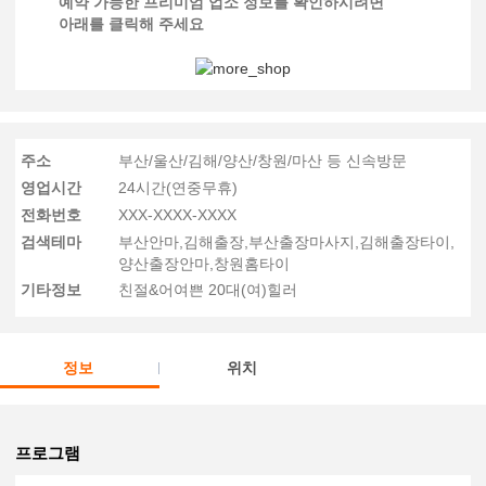
예약 가능한 프리미엄 업소 정보를 확인하시려면
아래를 클릭해 주세요
주소
부산/울산/김해/양산/창원/마산 등 신속방문
영업시간
24시간(연중무휴)
전화번호
XXX-XXXX-XXXX
검색테마
부산안마,김해출장,부산출장마사지,김해출장타이,
양산출장안마,창원홈타이
기타정보
친절&어여쁜 20대(여)힐러
정보
위치
프로그램