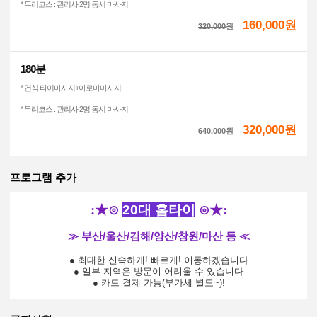
* 두리코스 : 관리사 2명 동시 마사지
160,000원
320,000
원
180분
* 건식 타이마사지+아로마마사지
* 두리코스 : 관리사 2명 동시 마사지
320,000원
640,000
원
프로그램 추가
:
★
⊙
20대 홈타이
⊙
★
:
≫
부산/울산/김해/양산/창원/마산 등
≪
● 최대한 신속하게! 빠르게! 이동하겠습니다
● 일부 지역은 방문이 어려울 수 있습니다
● 카드 결제 가능(부가세 별도~)
​!