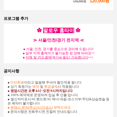
120,000원
140,000
원
프로그램 추가
✿
팔로우
홈타이
✿
≫ 서울/인천/경기 전지역 ≪
● 서울, 인천, 경기를 중심으로 관리해 드립니다!
● 일부 지역 홈케어가 불가능한 점 양해 바라요^^
●
이체 및 카드결제
가능
합니다
+^+
(부가세 별도)
공지사항
●
마닷회원
이라고 말씀해 주셔야 할인적용 됩니다
● 상기 회원가는
예약
및
현금결제
시 적용됩니다
● 영업시간은 오후 6시~오전 9시까지입니다
● 100% 예약제로 운영되며 입실 후 선불 입니다
●
발신자미표시/비 핸드폰/비 매너/과음/코스거부/무단&상습캔슬 등
은 예약이 불가합니다
●
부재시 문자(주소/시간/코스
) 부탁드려요
● 문의사항은 전화주시면 친절히 안내드립니다