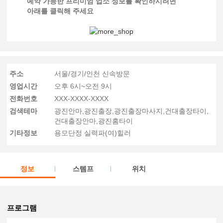
예약 가능한 프리미엄 업소 정보를 확인하시려면
아래를 클릭해 주세요
주소
서울/경기/인천 신속방문
영업시간
오후 6시~오전 9시
전화번호
XXX-XXXX-XXXX
검색테마
광진안마,광진출장,광진출장마사지,건대출장타이,
건대출장안마,광진홈타이
기타정보
용모단정 실력파(여)힐러
정보
스템프
위치
프로그램