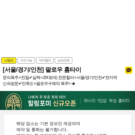
스템프
카드가능
여자힐러
남성전문
[서울/경기/인천] 팔로우 홈타이
문의폭주⭐️친절✔실력⭐️20대(여) 전문힐러⭐️서울/경기/인천✔전지역
신속방문✔만족도⭐️팔로우╋예약 폭주!~★
해당 업소는 기본 정보만 제공되며
예약 및 통화는 불가합니다.