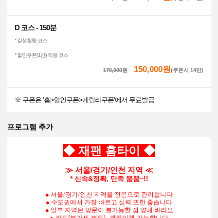
D 코스 - 150분
* 감성힐링 코스
* 할인쿠폰(1만) 적용 코스
150,000원
170,000
원
(쿠폰시 14만)
※ 쿠폰은 '홈>할인쿠폰>게릴라쿠폰'에서 무료발급
프로그램 추가
◆ 재팬 홈타이
◆
≫ 서울/경기/인천
지역 ≪
* 신속&정확, 만족 뿜뿜~!!
● 서울/경기/인천 지역을 전문으로
관리합니다
● 수도권에서 가장 빠르고 실력 또한 좋습니다
● 일부 지역은 방문이 불가능한 점 양해 바라요
●
카드(부가세 별도), 계좌이체 가능
합니다