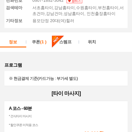
전화번호
0507-1852-3042
검색테마
서초홈타이,강남홈타이,수원홈타이,부천홈타이,서
초건마,강남건마,성남홈타이, 인천출장홈타이
기타정보
용모단정 20대(여)힐러
정보
쿠폰
(1 )
스템프
위치
프로그램
※ 현금결제 기준(카드가능 : 부가세 별도)
[타이 마사지]
A 코스 - 60분
* 건식타이 마사지
* 할인쿠폰 미적용 코스