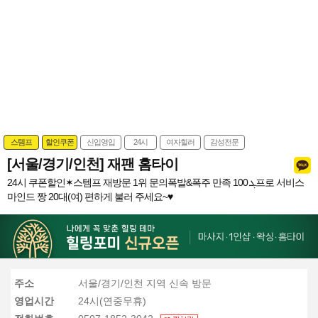
스템프
할인쿠폰
신입영입
24시
여자힐러
감성전문
[서울/경기/인천] 재팬 홈타이
24시 쿠폰할인✶스템프 재방문 1위 문의폭발&폭주 만족 ܓ 100프로 서비스
마인드 짱 20대(여) 편하게 불러 주세요~♥
주소
서울/경기/인천 지역 신속 방문
영업시간
24시(연중무휴)