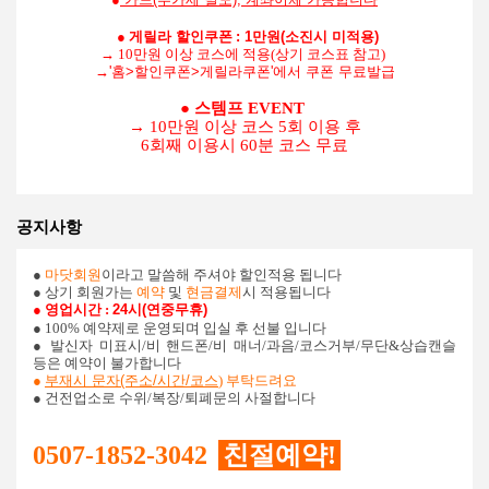
●
게릴라 할인쿠폰
: 1만원(소진시 미적용)
→ 10만원 이상 코스에 적용(상기 코스표 참고)
→
'홈>할인쿠폰>게릴라쿠폰'에서 쿠폰 무료발급
● 스템프 EVENT
→ 10만원 이상 코스 5회 이용 후
6회째 이용시 60분 코스 무료
공지사항
●
마닷회원
이라고 말씀해 주셔야 할인적용 됩니다
● 상기 회원가는
예약
및
현금결제
시 적용됩니다
● 영업시간 :
24시(연중무휴)
● 100% 예약제로 운영되며 입실 후 선불 입니다
●
발신자 미표시/비 핸드폰/비 매너/과음/코스거부/무단&상습캔슬
등은 예약이 불가합니다
●
부재시 문자(주소/시간/코스
) 부탁드려요
● 건전업소로 수위/복장/퇴폐문의 사절합니다
0507-1852-3042
친절예약!