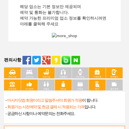
해당 업소는 기본 정보만 제공되며
예약 및 통화는 불가합니다.
예약 가능한 프리미엄 업소 정보를 확인하시려면
아래를 클릭해 주세요
편의사항
주차가능
수면가능
샤워가능
커플할인
24시영업
이벤트중
예약필수
신규오픈
인기업체
커플실
개인실
단체실
Wi-fi
할인쿠폰
-
마사지닷컴 회원이라고 말씀주셔야 회원가 적용
이 됩니다.
-
회원가는 사전예약 및 현금 결제 시 적용되는 가격
입니다.
- 궁금하신 사항이나 예약문의는 전화주세요.