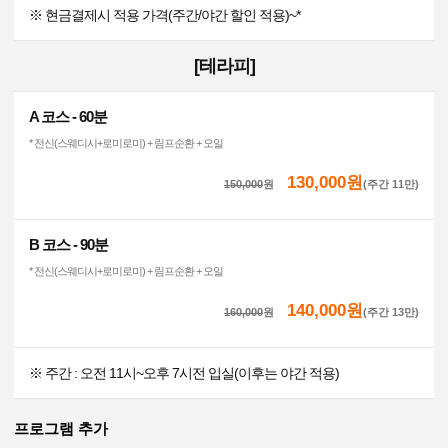
※ 현금결제시 적용 가격(주간/야간 할인 적용)~*
[테라피]
A 코스 - 60분
* 전신(스웨디시+로미로미) + 림프순환 + 오일
130,000원
150,000
원
(주간 11만)
B 코스 - 90분
* 전신(스웨디시+로미로미) + 림프순환 + 오일
140,000원
160,000
원
(주간 13만)
※ 주간 : 오전 11시~오후 7시전 입실(이후는 야간 적용)
프로그램 추가