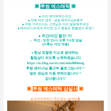
▣
투썸 에스테틱
▣
● 미리 예약부탁드려요.
● 전화 꺼진 경우 : 금일 예약마감&휴무
● 차량 가져오시는 고객님은 미리 말씀해주세요
● 테라피스트에게 무리한 요구 행동은 환불없이
퇴장!!
● 주간/야간 할인~!!!
→ 주간 : 오전 11시~오후 7시전 입실
(이후는 야간 적용)
항상 친절한 미소로 응대하는
​●
힐링샵이 되도록 노력하겠습니다
https://m.blog.naver.com/min486hong
투썸 관리사님 출근부 블로그입니다^^
많은 관심과 이용
부탁드립니다^^
감사합니다♡
▣
투썸 에스테틱 샵실사
▣
● 프라이빗하고 무드있는 실내연출