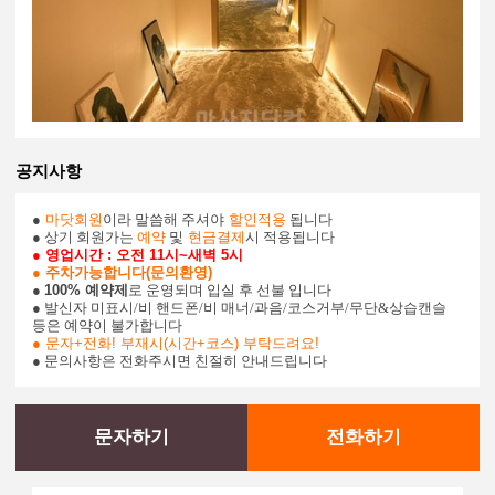
공지사항
●
마닷회원
이라 말씀해 주셔야
할인적용
됩니다
● 상기 회원가는
예약
및
현금결제
시 적용됩니다
●
영업시간
: 오전 11시~새벽 5시
●
주차가능합니다(문의환영)
●
100% 예약제
로 운영되며 입실 후 선불 입니다
● 발신자 미표시/비 핸드폰/비 매너/과음/코스거부/무단&상습캔슬
등은 예약이 불가합니다
●
문자+전화! 부재시(시간+코스) 부탁드려요!
● 문의사항은 전화주시면 친절히 안내드립니다
문자하기
전화하기