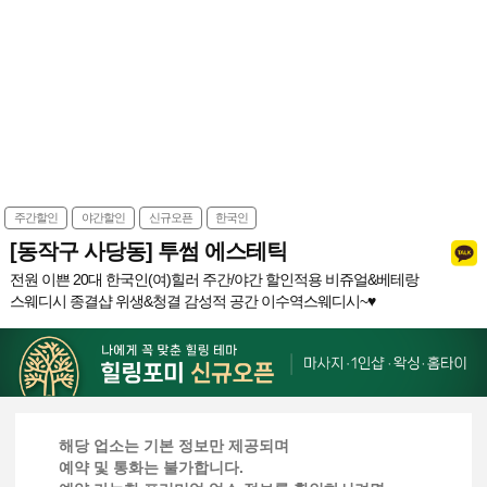
주간할인
야간할인
신규오픈
한국인
[동작구 사당동] 투썸 에스테틱
전원 이쁜 20대 한국인(여)힐러 주간/야간 할인적용 비쥬얼&베테랑
스웨디시 종결샵 위생&청결 감성적 공간 이수역스웨디시~♥
해당 업소는 기본 정보만 제공되며
예약 및 통화는 불가합니다.