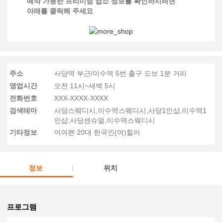
예약 가능한 프리미엄 업소 정보를 확인하시려면
아래를 클릭해 주세요
주소
사당역 부근/이수역 5번 출구 도보 1분 거리
영업시간
오전 11시~새벽 5시
전화번호
XXX-XXXX-XXXX
검색테마
사당스웨디시,이수역스웨디시,사당1인샵,이수역1
인샵,사당센슈얼,이수역스웨디시
기타정보
어여쁜 20대 한국인(여)힐러
정보
위치
프로그램