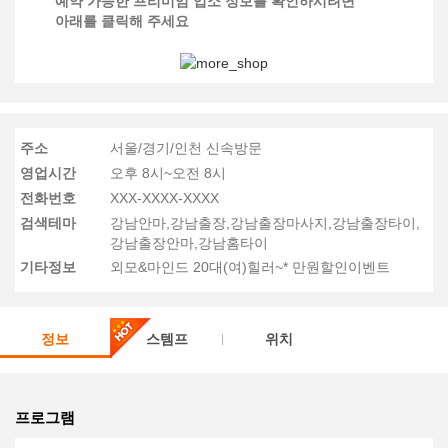
예약 가능한 프리미엄 업소 정보를 확인하시려면
아래를 클릭해 주세요
주소
서울/경기/인천 신속방문
영업시간
오후 8시~오전 8시
전화번호
XXX-XXXX-XXXX
검색테마
강남안마,강남출장,강남출장마사지,강남출장타이,
강남출장안마,강남홈타이
기타정보
외모&마인드 20대(여)힐러~* 만원할인이벤트
정보
스템프
위치
프로그램