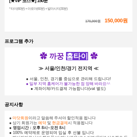
[★VIP 코스★] 150분
* 타이(60분) + 아로마(60분) + 발마사지(30분)
150,000원
170,000
원
프로그램 추가
✿
까꿍
홈타이
✿
≫ 서울/인천/경기 전지역 ≪
● 서울, 인천, 경기를 중심으로 관리해 드립니다!
● 일부 지역 홈케어가 불가능한 점 양해 바라요^^
● 계좌이체/카드결제 가능합니다(vat 별도)
공지사항
●
마닷회원
이라고 말씀해 주셔야 할인적용 됩니다
● 상기 회원가는
예약
및
현금결제
시 적용됩니다
● 영업시간 : 오후 8시~오전 8시
● 100% 예약제로 운영되며 입실 후 선불 입니다