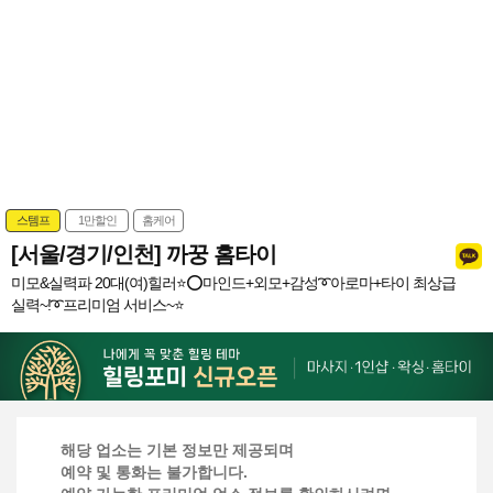
스템프
1만할인
홈케어
[서울/경기/인천] 까꿍 홈타이
미모&실력파 20대(여)힐러⭐️⭕마인드+외모+감성➰아로마+타이 최상급
실력~!➰프리미엄 서비스~⭐️
해당 업소는 기본 정보만 제공되며
예약 및 통화는 불가합니다.