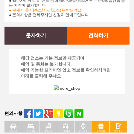
●
발신자미표시/비 핸드폰/비 매너/과음/코스거부/무단&상습캔슬 등
은 예약이 불가합니다
●
부재시 문자(주소/시간/코스
) 부탁드려요
● 문의사항은 전화주시면 친절히 안내드립니다
문자하기
전화하기
해당 업소는 기본 정보만 제공되며
예약 및 통화는 불가합니다.
예약 가능한 프리미엄 업소 정보를 확인하시려면
아래를 클릭해 주세요
편의사항
주차가능
수면가능
샤워가능
커플할인
24시영업
이벤트중
예약필수