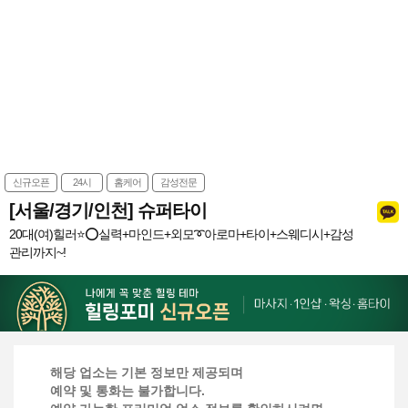
신규오픈
24시
홈케어
감성전문
[서울/경기/인천] 슈퍼타이
20대(여)힐러⭐️⭕실력+마인드+외모➰아로마+타이+스웨디시+감성
관리까지~!
해당 업소는 기본 정보만 제공되며
예약 및 통화는 불가합니다.