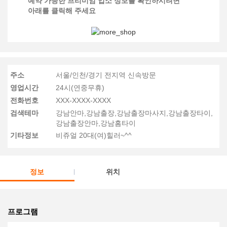
예약 가능한 프리미엄 업소 정보를 확인하시려면
아래를 클릭해 주세요
주소
서울/인천/경기 전지역 신속방문
영업시간
24시(연중무휴)
전화번호
XXX-XXXX-XXXX
검색테마
강남안마,강남출장,강남출장마사지,강남출장타이,
강남출장안마,강남홈타이
기타정보
비쥬얼 20대(여)힐러~^^
정보
위치
프로그램