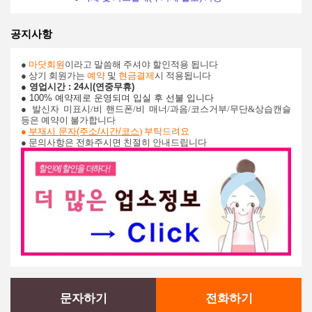
공지사항
●
마닷회원
이라고 말씀해 주셔야 할인적용 됩니다
● 상기 회원가는
예약
및
현금결제
시 적용됩니다
● 영업시간 : 24시(연중무휴)
● 100% 예약제로 운영되며 입실 후 선불 입니다
●
발신자 미표시/비 핸드폰/비 매너/과음/코스거부/무단&상습캔슬
등은 예약이 불가합니다
●
부재시 문자(주소/시간/코스
) 부탁드려요
● 문의사항은 전화주시면 친절히 안내드립니다
문자하기
전화하기