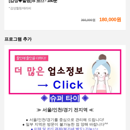
[감성◈힐링] B 코스 - 180분
* 감성힐링 테라피
180,000원
360,000
원
프로그램 추가
◈
슈퍼
타이
◈
≫ 서울/인천/경기 전지역 ≪
● 서울/인천/경기를 중심으로 관리해 드립니다!
● 일부 지역은 방문이 불가능한 점 양해 바랍니다^^
●
이체 및 카드결제
(부가세 별도) 가능
+^+