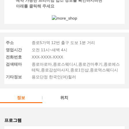
예약 가능한 프리미엄 업소 정보를 확인하시려면
아래를 클릭해 주세요
주소
종로5가역 12번 출구 도보 1분 거리
영업시간
오전 11시~새벽 4시
전화번호
XXX-XXXX-XXXX
검색테마
종로아로마,종로스웨디시,종로건마후기,종로에스
테틱,종로감성마사지,종로1인샵,종로역스웨디시
기타정보
용모단정 한국인(여)힐러
정보
위치
프로그램