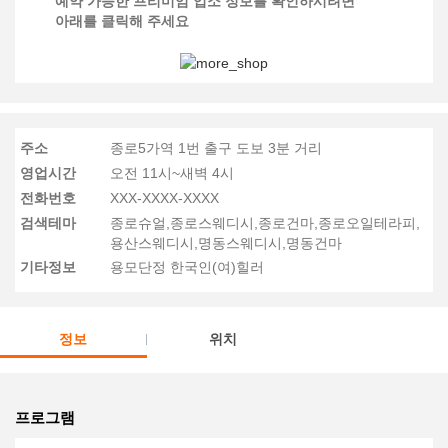
예약 가능한 프리미엄 업소 정보를 확인하시려면
아래를 클릭해 주세요
주소
종로5가역 1번 출구 도보 3분 거리
영업시간
오전 11시~새벽 4시
전화번호
XXX-XXXX-XXXX
검색테마
종로슈얼,종로스웨디시,종로건마,종로오일테라피,
용산스웨디시,명동스웨디시,명동건마
기타정보
용모단정 한국인(여)힐러
정보
위치
프로그램