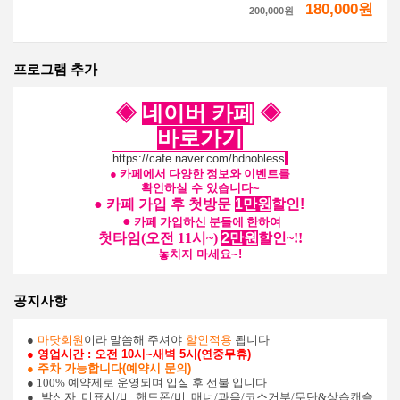
180,000원
200,000
원
프로그램 추가
◈
네이버 카페
◈
바로가기
https://cafe.naver.com/hdnobless
●
카페에서 다양한 정보와 이벤트를
확인하실 수 있습니다~
●
카페 가입 후 첫방문
1만원
할인!
●
카페 가입하신 분들에 한하여
첫타임
(오전 11시~)
2만원
할인~!!
놓치지 마세요~!
공지사항
●
마닷회원
이라 말씀해 주셔야
할인적용
됩니다
● 영업시간 : 오전 10시~새벽 5시(연중무휴)
● 주차 가능합니다(예약시 문의)
● 100% 예약제로 운영되며 입실 후 선불 입니다
●
발신자 미표시/비 핸드폰/비 매너/과음/코스거부/무단&상습캔슬