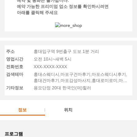
예약 및 통화는 불가합니다.
예약 가능한 프리미엄 업소 정보를 확인하시려면
아래를 클릭해 주세요
주소
홍대입구역 9번출구 도보 1분 거리
영업시간
오전 10시~새벽 5시
전화번호
XXX-XXXX-XXXX
검색테마
홍대스웨디시,마포구건마후기,마포스웨디시후기,
홍대건마후기,마포감성마사지,홍대로미로미,마포
마사지후기
기타정보
용모단정 20대 한국인(여)힐러
정보
위치
프로그램