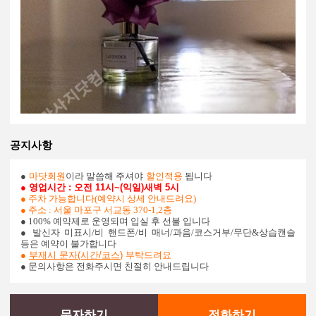
공지사항
●
마닷회원
이라 말씀해 주셔야
할인적용
됩니다
● 영업시간
: 오전 11시~(익일)새벽 5시
● 주차 가능합니다(예약시 상세 안내드려요)
● 주소 : 서울 마포구 서교동 370-1,2층
● 100% 예약제로 운영되며 입실 후 선불 입니다
●
발신자 미표시/비 핸드폰/비 매너/과음/코스거부/무단&상습캔슬
등은 예약이 불가합니다
●
부재시 문자(시간/코스
)
부탁드려요
● 문의사항은 전화주시면 친절히 안내드립니다
문자하기
전화하기