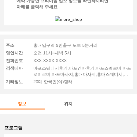
예약 가능한 프리미엄 업소 정보를 확인하시려면
아래를 클릭해 주세요
주소
홍대입구역 9번출구 도보 5분거리
영업시간
오전 11시~새벽 5시
전화번호
XXX-XXXX-XXXX
검색테마
마포스웨디시후기,마포건마후기,마포스웨로미,마포
로미로미,마포마사지,홍대마사지,홍대스웨디시,홍
대로미로미
기타정보
20대 한국인(여)힐러
정보
위치
프로그램