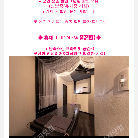
● 군인/생일 할인: 1만원
할인 적용
(신분증/휴가증 지참)
● 카페 내 할인:
문의 바랍니다
※ 상기 이벤트는
중복 할인 불가
합니다.
◈ 홍대 THE NEW
샵실사
◈
●
만족스런 프라이빗 공간~!
모던한 인테리어&깔끔하고 청결한 시설!