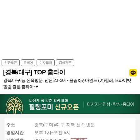
신규오픈
홈케어
여자힐러
감성전문
[경북/대구] TOP 홈타이
경북/대구 등 신속방문, 전원 20~30대 슬림&굿 마인드 (여)힐러, 프라이빗
힐링 출장 홈타이~♥
주소
경북(구미)/대구 지역 신속 방문
영업시간
오후 1시~오전 5시