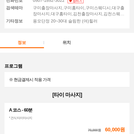
전화번호
0507-1852-3022
검색테마
구미출장마사지,구미홈타이,구미스웨디시,대구출
장마사지,대구홈타이,김천출장마사지,김천스웨디
시,대구스웨디시,경산출장마사지
기타정보
용모단정 20~30대 슬림한 (여)힐러
정보
위치
프로그램
※ 현금결제시 적용 가격
[타이 마사지]
A 코스 - 60분
* 건식 타이마사지
60,000원
70,000
원