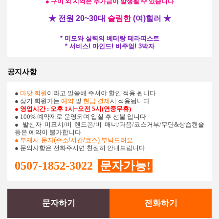
●
구미 외 지역은 추가금이 발생될 수 있습니다
★
전원 20~30대
슬림한
(여)힐러
★
* 미모와 실력의 베테랑 테라피스트
* 서비스! 마인드! 비주얼! 3박자
공지사항
●
마닷 회원
이라고 말씀해 주셔야 할인 적용 됩니다
● 상기 회원가는
예약
및
현금 결제
시 적용됩니다
● 영업시간 : 오후 1시~오전 5시(연중무휴)
● 100% 예약제로 운영되며 입실 후 선불 입니다
●
발신자 미표시/비 핸드폰/비 매너/과음/코스거부/무단&상습캔슬
등은 예약이 불가합니다
●
부재시 문자(주소/시간/코스)
부탁드려요
● 문의사항은 전화주시면 친절히 안내드립니다
0507-1852-3022
문자가능!
문자하기
전화하기