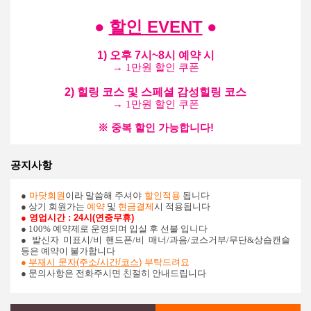
할인 EVENT
●
●
1) 오후 7시~8시 예약 시
→
1만원 할인 쿠폰
2) 힐링 코스 및 스페셜 감성힐링 코스
→ 1만원 할인 쿠폰
※ 중복 할인 가능합니다!
공지사항
●
마닷회원
이라 말씀해 주셔야
할인적용
됩니다
● 상기 회원가는
예약
및
현금결제
시 적용됩니다
● 영업시간 : 24시(연중무휴)
● 100% 예약제로 운영되며 입실 후 선불 입니다
●
발신자 미표시/비 핸드폰/비 매너/과음/코스거부/무단&상습캔슬
등은 예약이 불가합니다
●
부재시 문자(주소/시간/코스
)
부탁드려요
● 문의사항은 전화주시면 친절히 안내드립니다