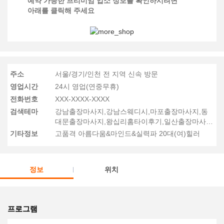
예약 가능한 프리미엄 업소 정보를 확인하시려면
아래를 클릭해 주세요
주소
서울/경기/인천 전 지역 신속 방문
영업시간
24시 영업(연중무휴)
전화번호
XXX-XXXX-XXXX
검색테마
강남출장마사지,강남스웨디시,마포출장마사지,동
대문출장마사지,왕십리홈타이후기,일산출장마사
지,수원출장마사지,인천출장마사지
기타정보
고품격 아름다움&마인드&실력파 20대(여)힐러
정보
위치
프로그램