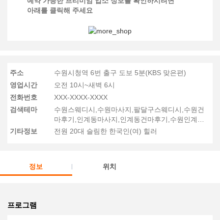
예약 가능한 프리미엄 업소 정보를 확인하시려면
아래를 클릭해 주세요
주소
수원시청역 6번 출구 도보 5분(KBS 맞은편)
영업시간
오전 10시~새벽 6시
전화번호
XXX-XXXX-XXXX
검색테마
수원스웨디시,수원마사지,팔달구스웨디시,수원건
마후기,인계동마사지,인계동건마후기,수원인계동
스웨디시
기타정보
전원 20대 슬림한 한국인(여) 힐러
정보
위치
프로그램