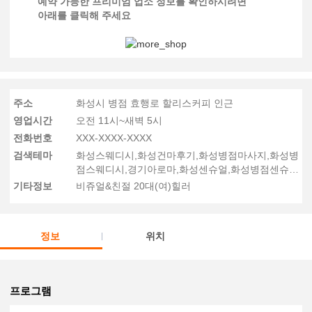
예약 가능한 프리미엄 업소 정보를 확인하시려면
아래를 클릭해 주세요
주소
화성시 병점 효행로 할리스커피 인근
영업시간
오전 11시~새벽 5시
전화번호
XXX-XXXX-XXXX
검색테마
화성스웨디시,화성건마후기,화성병점마사지,화성병
점스웨디시,경기아로마,화성센슈얼,화성병점센슈얼
후기
기타정보
비쥬얼&친절 20대(여)힐러
정보
위치
프로그램