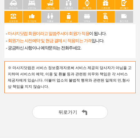
주차가능
수면가능
샤워가능
커플할인
24시영업
이벤트중
예약필수
신규오픈
인기업체
커플실
개인실
단체실
Wi-fi
할인쿠폰
-
마사지닷컴 회원이라고 말씀주셔야 회원가 적용
이 됩니다.
-
회원가는 사전예약 및 현금 결제 시 적용되는 가격
입니다.
- 궁금하신 사항이나 예약문의는 전화주세요.
※ 마사지닷컴은 서비스 정보중개자로써 서비스 제공의 당사자가 아님을 고
지하며 서비스의 예약, 이용 및 환불 등과 관련된 의무와 책임은 각 서비스
제공자에게 있습니다. 더불어 업소의 불법적 행위와 관련된 일체의 민,형사
상 책임을 지지 않습니다.
뒤로가기