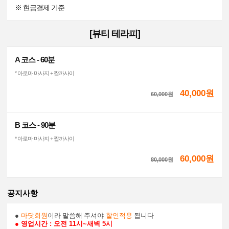
※ 현금결제 기준
[뷰티 테라피]
A 코스 - 60분
* 아로마 마사지 + 짭까사이
40,000원
60,000
원
B 코스 - 90분
* 아로마 마사지 + 짭까사이
60,000원
80,000
원
공지사항
●
마닷회원
이라 말씀해 주셔야
할인적용
됩니다
● 영업시간
: 오전 11시~새벽 5시