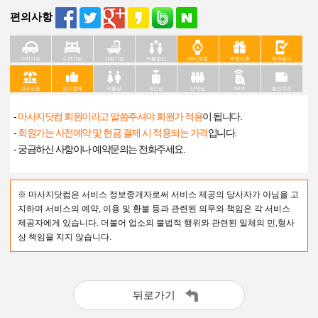
편의사항
주차가능
수면가능
샤워가능
커플할인
24시영업
이벤트중
예약필수
신규오픈
인기업체
커플실
개인실
단체실
Wi-fi
할인쿠폰
-
마사지닷컴 회원이라고 말씀주셔야 회원가 적용
이 됩니다.
-
회원가는 사전예약 및 현금 결제 시 적용되는 가격
입니다.
- 궁금하신 사항이나 예약문의는 전화주세요.
※ 마사지닷컴은 서비스 정보중개자로써 서비스 제공의 당사자가 아님을 고
지하며 서비스의 예약, 이용 및 환불 등과 관련된 의무와 책임은 각 서비스
제공자에게 있습니다. 더불어 업소의 불법적 행위와 관련된 일체의 민,형사
상 책임을 지지 않습니다.
뒤로가기