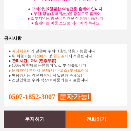
● 프라이빗&청결한 여성전용 홈케어 입니다
● 부산/경남(김해/양산)을 중심으로 홈케어
● 일부지역은 방문이 어려운 점 양해 바랍니다
● 홈케어는 이동 소요로 미리 예약 주세요
공지사항
●
마닷회원
이라 말씀해 주셔야 할인적용 가능합니다
● 위 회원가는
사전예약
및
현금결제
시 적용됩니다
● 관리시간 : 24시(연중무휴)
● 100% 예약제로 운영되며 입실 후 선불입니다
● 문의환영!
부재시 문자
(시간+코스) 부탁드려요
● 복용하시는 약은 예약시 꼭 말씀해 주세요!
● 건전업체로 수위/복장/퇴폐문의는 사절합니다
0507-1852-3007
문자가능!
문자하기
전화하기