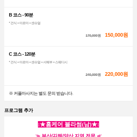
B 코스 - 90분
* 건식 + 아로마 + 센슈얼
150,000원
170,000
원
C 코스 - 120분
* 건식 + 아로마 + 센슈얼 + 서혜부 + 스웨디시
220,000원
240,000
원
※ 커플마사지는 별도 문의 받습니다.
프로그램 추가
:★
홈케어 블라썸(남)
★:
≫ 부산/김해/양산 지역 전문 ≪