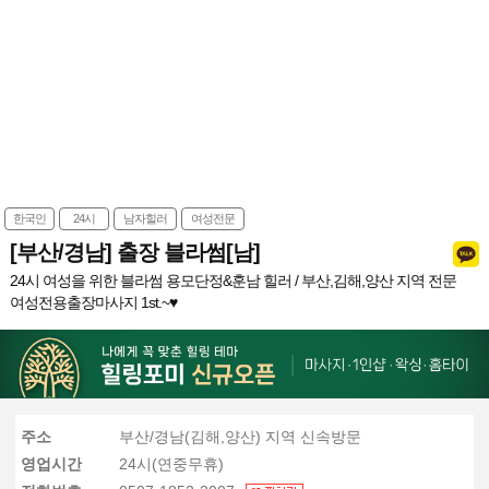
한국인
24시
남자힐러
여성전문
[부산/경남] 출장 블라썸[남]
24시 여성을 위한 블라썸 용모단정&훈남 힐러 / 부산,김해,양산 지역 전문
여성전용출장마사지 1st.~♥
주소
부산/경남(김해,양산) 지역 신속방문
영업시간
24시(연중무휴)