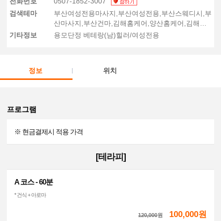
전화번호
0507-1852-3007
검색테마
부산여성전용마사지,부산여성전용,부산스웨디시,부
산마사지,부산건마,김해홈케어,양산홈케어,김해여
성전용출장
기타정보
용모단정 베테랑(남)힐러/여성전용
정보
위치
프로그램
※ 현금결제시 적용 가격
[테라피]
A 코스 - 60분
* 건식 + 아로마
100,000원
120,000
원