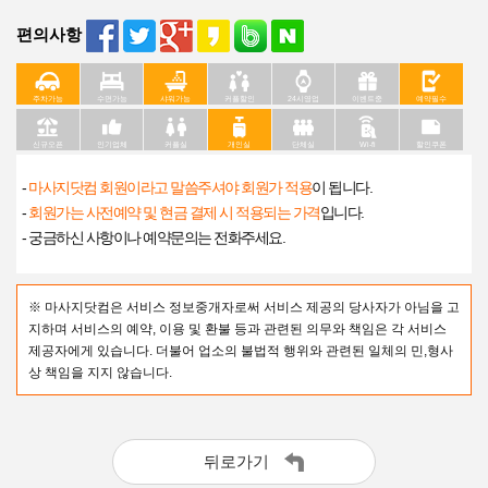
편의사항
주차가능
수면가능
샤워가능
커플할인
24시영업
이벤트중
예약필수
신규오픈
인기업체
커플실
개인실
단체실
Wi-fi
할인쿠폰
-
마사지닷컴 회원이라고 말씀주셔야 회원가 적용
이 됩니다.
-
회원가는 사전예약 및 현금 결제 시 적용되는 가격
입니다.
- 궁금하신 사항이나 예약문의는 전화주세요.
※ 마사지닷컴은 서비스 정보중개자로써 서비스 제공의 당사자가 아님을 고
지하며 서비스의 예약, 이용 및 환불 등과 관련된 의무와 책임은 각 서비스
제공자에게 있습니다. 더불어 업소의 불법적 행위와 관련된 일체의 민,형사
상 책임을 지지 않습니다.
뒤로가기