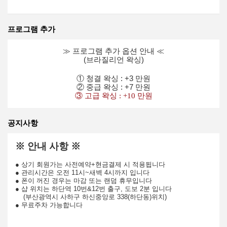
프로그램 추가
≫ 프로그램 추가 옵션 안내 ≪
(브라질리언 왁싱)​
① 청결 왁싱 : +3 만원
② 중급 왁싱 : +7 만원
③ 고급 왁싱 : +10 만원
공지사항
※ 안내 사항 ※
● 상기 회원가는 사전예약+현금결제 시 적용됩니다
● 관리시간은 오전 11시~새벽 4시까지 입니다
● 폰이 꺼진 경우는 마감 또는 랜덤 휴무입니다
● 샵 위치는 하단역 10번&12번 출구, 도보 2분 입니다
(부산광역시 사하구 하신중앙로 338(하단동)위치)
● 무료주차 가능합니다