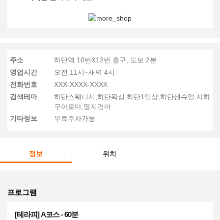
주소
하단역 10번&12번 출구, 도보 2분
영업시간
오전 11시~새벽 4시
전화번호
XXX-XXXX-XXXX
검색테마
하단스웨디시,하단왁싱,하단1인샵,하단센슈얼,사하
구아로마,명지건마
기타정보
무료주차가능
정보
위치
프로그램
[테라피] A코스 - 60분