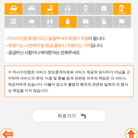
주차가능
수면가능
샤워가능
커플할인
24시영업
이벤트중
예약필수
신규오픈
인기업체
커플실
개인실
단체실
Wi-fi
할인쿠폰
-
마사지닷컴 회원이라고 말씀주셔야 회원가 적용
이 됩니다.
-
회원가는 사전예약 및 현금 결제 시 적용되는 가격
입니다.
- 궁금하신 사항이나 예약문의는 전화주세요.
※ 마사지닷컴은 서비스 정보중개자로써 서비스 제공의 당사자가 아님을 고
지하며 서비스의 예약, 이용 및 환불 등과 관련된 의무와 책임은 각 서비스
제공자에게 있습니다. 더불어 업소의 불법적 행위와 관련된 일체의 민,형사
상 책임을 지지 않습니다.
뒤로가기