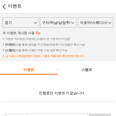
이벤트
경기
구리/하남/남양주/
아로마/스웨디시/
가평/양평
스파
※ 이벤트 게시판 사용
Tip
1. 이벤트 게시판은 [이벤트], [스템프] 로 구분되어져 있음!
2.
[이벤트]
란을 통해 업체별 ‘주간/첫방/재방/후기/오픈할인’ 확인가능!
3.
[스템프]
란을 통해 ‘스템프 적립’ 가능 업체 확인가능!
4. 샵 이용 시 해당업체에 이벤트, 스템프 적용여부 확인부탁드립니다
이벤트
스탬프
진행중인 이벤트가 없습니다.