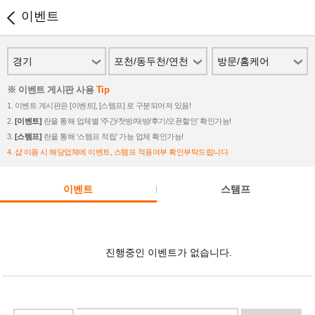
이벤트
경기
포천/동두천/연천
방문/홈케어
※ 이벤트 게시판 사용
Tip
1. 이벤트 게시판은 [이벤트], [스템프] 로 구분되어져 있음!
2.
[이벤트]
란을 통해 업체별 ‘주간/첫방/재방/후기/오픈할인’ 확인가능!
3.
[스템프]
란을 통해 ‘스템프 적립’ 가능 업체 확인가능!
4. 샵 이용 시 해당업체에 이벤트, 스템프 적용여부 확인부탁드립니다
이벤트
스탬프
진행중인 이벤트가 없습니다.