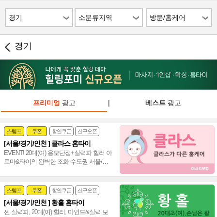
경기
소분류지역
방문/홈케어
경기
프리미엄
광고
|
베스트
광고
스템프
쿠폰
할인쿠폰
신규오픈
[서울/경기/인천 ] 클라스 홈타이
24시
홈케어
EVENT! 20대(여) 용모단정+실력파 힐러 아
로마&타이의 완벽한 조화 수도권 서울/경
기/인천 통일 홈타이~❤️
스템프
쿠폰
할인쿠폰
신규오픈
[서울/경기/인천 ] 황홀 홈타이
24시
홈케어
찐 실력파, 20대(여) 힐러, 마인드&실력 보