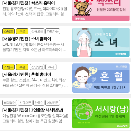
[서울/경기/인천 ] 싹쓰리 홈타이
24시
홈케어
전원 용모단정+마인드+실력파 20대(여) 힐
러, 예약 1순위 선택과 집중, 고퀄리티 힐링
수도권 서울,경기,인천 신속~♥
스템프
쿠폰
신규오픈
카드가능
[서울/경기/인천 ] 소녀 홈타이
24시
홈케어
EVENT! 20대(여) 힐러 친절+빠른방문 서
울/경기/인천 지역 소문난 아로마&타이 시
선 집중 서울,경기,인천 수도권 출장 홈타이
~❤️
스템프
쿠폰
신입영입
24시
[서울/경기/인천 ] 혼혈 홈타이
여자힐러
감성전문
쿠폰 할인, 스템프, 24시, 마인드 1위, 최강
용모단정+실력파 관리사, 전원 20대(여), 강
남 홈타이 인천 홈타이~❣️
파격할인
신규오픈
한국인
여성전문
[서울/경기/인천 ] 1인출장 서시랑[남]
여성전용 Women Care 용모단정 실력파(남)
고퀄리티 힐링 찾아가는 특급 힐링타임 서
울 경기 인천 홈케어(남)~♥