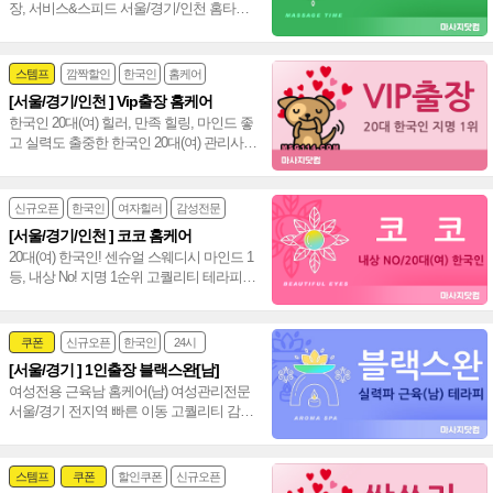
장, 서비스&스피드 서울/경기/인천 홈타이
신속 방문, 인기폭발 강남 타이 아로마~♥
스템프
깜짝할인
한국인
홈케어
[서울/경기/인천 ] Vip출장 홈케어
한국인 20대(여) 힐러, 만족 힐링, 마인드 좋
고 실력도 출중한 한국인 20대(여) 관리사,
서울/경기/인천 전 지역 전문 감성힐링 홈케
어~❤️
신규오픈
한국인
여자힐러
감성전문
[서울/경기/인천 ] 코코 홈케어
20대(여) 한국인! 센슈얼 스웨디시 마인드 1
등, 내상 No! 지명 1순위 고퀄리티 테라피로
만족도 100% 서울/경기/인천 홈케어~♥
쿠폰
신규오픈
한국인
24시
[서울/경기 ] 1인출장 블랙스완[남]
여성전문
여성전용 근육남 홈케어(남) 여성관리전문
서울/경기 전지역 빠른 이동 고퀄리티 감성
+스웨디시+림프관리 환상조합~❤️
스템프
쿠폰
할인쿠폰
신규오픈