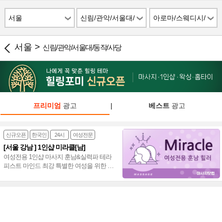
서울
신림/관악/서울대/
아로마/스웨디시/
동작/사당
스파
서울 >
신림/관악/서울대/동작/사당
프리미엄
광고
|
베스트
광고
신규오픈
한국인
24시
여성전문
[서울 강남 ] 1인샵 미라클[남]
여성전용 1인샵 마사지 훈남&실력파 테라
피스트 마인드 최강 특별한 여성을 위한 프
리미엄 힐링샵 스포츠&스웨디시&아로마
~♥