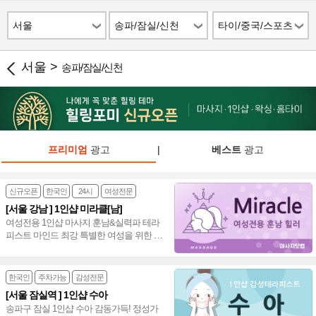
서울
송파/잠실/신천
타이/중국/스포츠
서울 >
송파/잠실/신천
프리미엄
광고
|
베스트
광고
신규오픈
한국인
24시
여성전문
[서울 강남 ] 1인샵 미라클[남]
여성전용 1인샵 마사지 훈남&실력파 테라
피스트 마인드 최강 특별한 여성을 위한 프
리미엄 힐링샵 스포츠&스웨디시&아로마
~♥
한국인
주차가능
감성전문
[서울 잠실역 ] 1인샵 수아
송파구 잠실 1인샵 수아 감동가득! 정성가