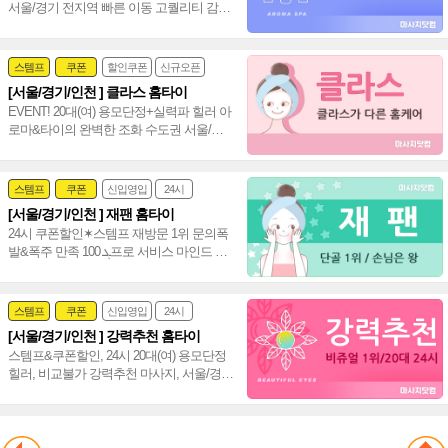
서울/경기 전지역 빠른 이동 고퀄리티 감성
+스웨디시+림프관리 환상조합~❤️
스템프
쿠폰
할인쿠폰
신규오픈
[서울/경기/인천 ] 클라스 홈타이
24시
홈케어
EVENT! 20대(여) 용모단정+실력파 힐러 아
로마&타이의 완벽한 조화 수도권 서울/경
기/인천 통일 홈타이~❤️
스템프
쿠폰
신입영입
24시
[서울/경기/인천 ] 재팬 홈타이
여자힐러
감성전문
24시 쿠폰할인✶스템프 재방문 1위 문의폭
발&폭주 만족 ܓ 100프로 서비스 마인드 짱
20대(여) 편하게 불러 주세요~♥
스템프
쿠폰
신입영입
24시
[서울/경기/인천 ] 강력추천 홈타이
여자힐러
감성전문
스템프&쿠폰할인, 24시 20대(여) 용모단정
힐러, 비교불가 강력추천 마사지, 서울/경
기/인천 힐링 만족도 UP!~ 격이 다른 홈타
이~♥