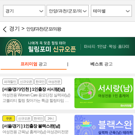
경기
안양/과천/군포/의
테마별
왕
경기 >
안양/과천/군포/의왕
프리미엄
광고
|
베스트
광고
파격할인
신규오픈
한국인
여성전문
[서울/경기/인천 ] 1인출장 서시랑[남]
여성전용 Women Care 용모단정 실력파(남)
고퀄리티 힐링 찾아가는 특급 힐링타임 서
울 경기 인천 홈케어(남)~♥
쿠폰
신규오픈
한국인
24시
[서울/경기 ] 1인출장 블랙스완[남]
여성전문
여성전용 근육남 홈케어(남) 여성관리전문