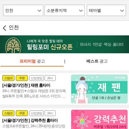
인천
소분류지역
테마별
인천
프리미엄
광고
|
베스트
광고
스템프
쿠폰
신입영입
24시
[서울/경기/인천 ] 재팬 홈타이
여자힐러
감성전문
24시 쿠폰할인✶스템프 재방문 1위 문의폭
발&폭주 만족 ܓ 100프로 서비스 마인드 짱
20대(여) 편하게 불러 주세요~♥
스템프
쿠폰
신입영입
24시
[서울/경기/인천 ] 강력추천 홈타이
여자힐러
감성전문
스템프&쿠폰할인, 24시 20대(여) 용모단정