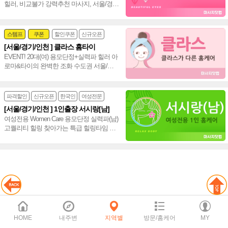
힐러, 비교불가 강력추천 마사지, 서울/경
기/인천 힐링 만족도 UP!~ 격이 다른 홈타
이~♥
스템프
쿠폰
할인쿠폰
신규오픈
[서울/경기/인천 ] 클라스 홈타이
24시
홈케어
EVENT! 20대(여) 용모단정+실력파 힐러 아
로마&타이의 완벽한 조화 수도권 서울/경
기/인천 통일 홈타이~❤️
파격할인
신규오픈
한국인
여성전문
[서울/경기/인천 ] 1인출장 서시랑[남]
여성전용 Women Care 용모단정 실력파(남)
고퀄리티 힐링 찾아가는 특급 힐링타임 서
울 경기 인천 홈케어(남)~♥
HOME
내주변
지역별
방문/홈케어
MY