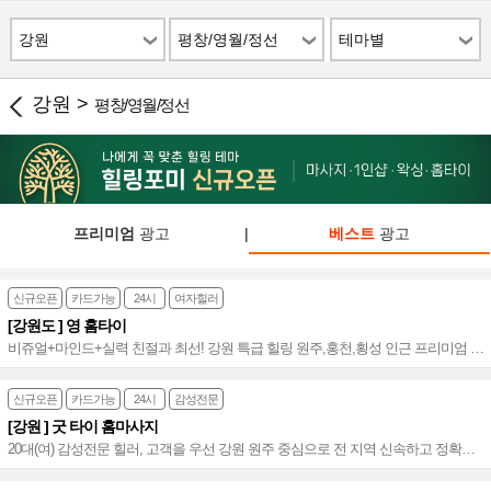
강원
평창/영월/정선
테마별
강원 >
평창/영월/정선
프리미엄
광고
|
베스트
광고
신규오픈
카드가능
24시
여자힐러
[강원도 ] 영 홈타이
비쥬얼+마인드+실력 친절과 최선! 강원 특급 힐링 원주,홍천,횡성 인근 프리미엄 힐
링 강원지역 전문 홈타이 NO.1~♥
신규오픈
카드가능
24시
감성전문
[강원 ] 굿 타이 홈마사지
20대(여) 감성전문 힐러, 고객을 우선 강원 원주 중심으로 전 지역 신속하고 정확한
방문, 만족도 높은 홈마사지, 실력 비주얼 친절 굿 타이 홈마사지~♥