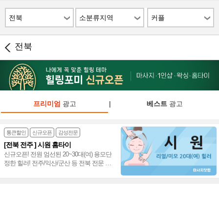
전북
소분류지역
커플
전북
프리미엄
광고
|
베스트
광고
통큰할인
신규오픈
감성전문
[전북 전주 ] 시원 홈타이
신규오픈! 전원 엄선된 20~30대(여) 용모단
정한 힐러! 전주/익산/군산 등 전북 전문 가
장 빠른 출장마사지~♥