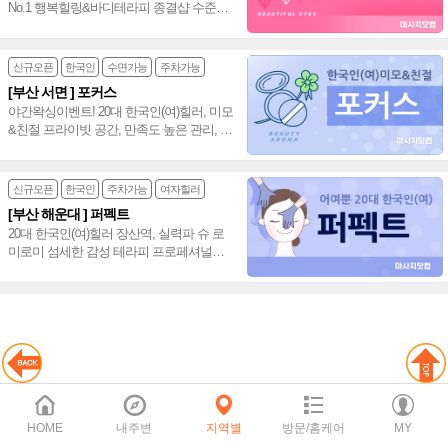
No.1 행복힐링&바디테라피 종결샵 수준높
은 스페셜 관리 해운대 스웨디시~♥
신규오픈
한국인
수면가능
주차가능
[부산 서면 ] 포커스
야간왁싱이벤트! 20대 한국인(여)힐러, 미모
&친절 프라이빗 공간, 만족도 높은 관리, 시
간보장! 선물같은 포커스 테라피~♥
신규오픈
한국인
주차가능
여자힐러
[부산 해운대 ] 퍼펙트
20대 한국인(여)힐러 장산역, 실력파 슈 로
미로미 섬세한 감성 테라피 프로페셔널한
특별 바디 테라피 피로회복, 해운대 100%
재방~♥
HOME
내주변
지역별
방문/홈케어
MY