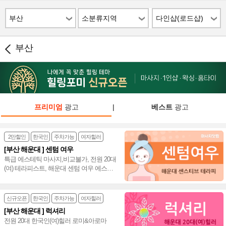
부산
소분류지역
다인샵(로드샵)
부산
프리미엄
광고
|
베스트
광고
2만할인
한국인
주차가능
여자힐러
[부산 해운대 ] 센텀 여우
특급 에스테틱 마사지,비교불가, 전원 20대
(여) 테라피스트, 해운대 센텀 여우 에스테
틱 마사지~❣️
신규오픈
한국인
주차가능
여자힐러
[부산 해운대 ] 럭셔리
전원 20대 한국인(여)힐러 로미&아로마