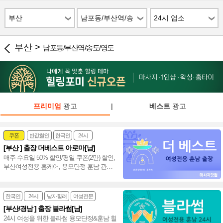
부산
남포동/부산역/송
24시 업소
도/영도
부산 >
남포동/부산역/송도/영도
프리미엄
광고
|
베스트
광고
쿠폰
반값할인
한국인
24시
[부산 ] 출장 더베스트 아로마[남]
여성전문
매주 수요일 50% 할인/평일 쿠폰(2만) 할인,
부산여성전용 홈케어, 용모단정 훈남 관리
사, 프리미엄 관리 새로운 힐링타임 선사~
❤️
한국인
24시
남자힐러
여성전문
[부산/경남 ] 출장 블라썸[남]
24시 여성을 위한 블라썸 용모단정&훈남 힐