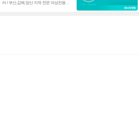
러 / 부산,김해,양산 지역 전문 여성전용출
장마사지 1st.~♥