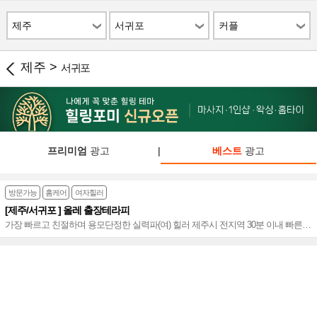
제주
서귀포
커플
제주 >
서귀포
프리미엄
광고
|
베스트
광고
방문가능
홈케어
여자힐러
[제주/서귀포 ] 올레 출장테라피
가장 빠르고 친절하며 용모단정한 실력파(여) 힐러 제주시 전지역 30분 이내 빠른
방문! 만족 테라피~♥