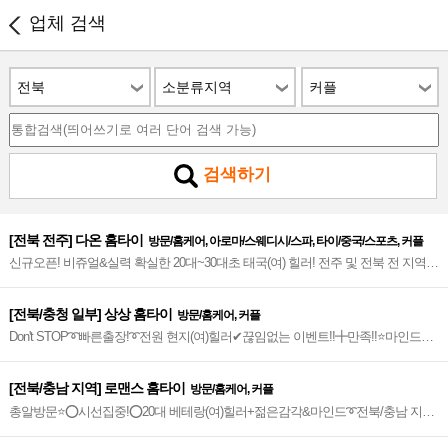
업체 검색
전북
소분류지역
커플
검색하기
[전북 전주] 다온 홈타이
방문/홈케어, 아로마/스웨디시/스파, 타이/중국/스포츠, 커플
신규오픈! 비쥬얼&실력 확실한 20대~30대초 태국(여) 힐러! 전주 및 전북 전 지역
가장 신속한 홈타이~♥
[전북/충청 일부] 상상 홈타이
방문/홈케어, 커플
Don't STOP➰빠른출장!➰전원 현지(여)힐러✔끊임없는 이벤트!!╋만족!!⭐️마인드╋
친절╋미모의 힐러 뿜뿜!!➰전북/충청 총알방문!➰상상 이상으로 빠른 홈타이~⭐️
[전북/충남 지역] 로맨스 홈타이
방문/홈케어, 커플
총알방문⭐️⭕시선집중!⭕20대 베테랑(여)힐러+젊은감각&마인드➰전북/충남 지역
➰프리미엄급 갓성비 홈아로마~⭐️