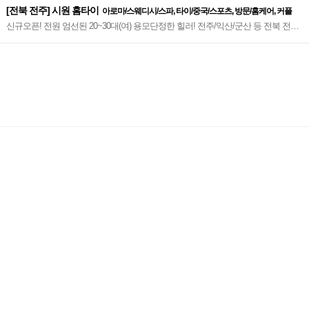
[전북 전주] 시원 홈타이
아로마/스웨디시/스파, 타이/중국/스포츠, 방문/홈케어, 커플
신규오픈! 전원 엄선된 20~30대(여) 용모단정한 힐러! 전주/익산/군산 등 전북 전문
가장 빠른 출장마사지~♥