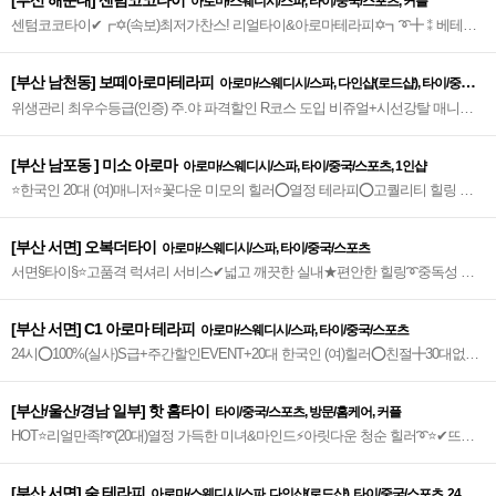
[부산 해운대] 센텀코코타이
아로마/스웨디시/스파, 타이/중국/스포츠, 커플
센텀코코타이✔┏✡(속보)최저가찬스! 리얼타이&아로마테라피✡┓➰╋⁑베테랑
수기관리사 1:1 맞춤관리⁑╋➰
[부산 남천동] 보떼아로마테라피
아로마/스웨디시/스파, 다인샵(로드샵), 타이/중국/
위생관리 최우수등급(인증) 주.야 파격할인 R코스 도입 비쥬얼+시선강탈 매니저
스포츠
발랄 상큼 뿜뿜 신규오픈 후기 1만할인 프리미엄 힐링샵 믿고 찾는 명품 샵~♥
[부산 남포동 ] 미소 아로마
아로마/스웨디시/스파, 타이/중국/스포츠, 1인샵
⭐️한국인 20대 (여)매니저⭐️꽃다운 미모의 힐러⭕열정 테라피⭕고퀄리티 힐링 아
로마⭐️❤만족도 최고의 남포동 센슈얼 힐링 샵~⭐️
[부산 서면] 오복더타이
아로마/스웨디시/스파, 타이/중국/스포츠
서면§타이§⭐️고품격 럭셔리 서비스✔넓고 깨끗한 실내★편안한 힐링➰중독성 있
는 집중 케어 마사지➰연중무휴★단골 많은 샵⭐️서면역 9번 출구 도보 1분⭐️재방
200%~★
[부산 서면] C1 아로마 테라피
아로마/스웨디시/스파, 타이/중국/스포츠
24시⭕100%(실사)S급+주간할인EVENT+20대 한국인 (여)힐러⭕친절╋30대없는
정직운영!➰센슈얼테라피➰부산 대표 힐러의 정성스러운 만족관리~⭐️
[부산/울산/경남 일부] 핫 홈타이
타이/중국/스포츠, 방문/홈케어, 커플
HOT⭐️리얼만족!➰(20대)열정 가득한 미녀&마인드⚡아릿다운 청순 힐러➰⭐️✔뜨거
운 힐링⭐️물오른 테라피✔부산/울산/경남 지역╋하이퀄리티╋총알 방문!~★
[부산 서면] 숲 테라피
아로마/스웨디시/스파, 다인샵(로드샵), 타이/중국/스포츠, 24시