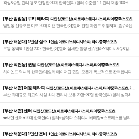
왁싱&슈얼 관리 용모 단정한 20대 한국인(여) 힐러 수준급 1:1 관리 재방 100% 단
체 환영 마사지 실력☪️마인드~❤
[부산 범일동] 쿠키 테라피
다인샵(로드샵), 아로마/스웨디시/스파, 타이/중국/스포츠
범일동 신규오픈 미모 20대 이쁜 한국인(여)힐러 친절 마인드 취향저격 [립슈&센슈
얼&바디슈얼] 소문난 실력에 재방 100%~♥
[부산 해운대] 1인샵 설주
1인샵, 아로마/스웨디시/스파, 타이/중국/스포츠
우동 동백역 1인샵 20대 한국인(여)힐러 섬세한 힐링 센슈얼&스웨디시&슈&감성
전문 테라피 만족도 높은 1등 힐링 테라피~♥
[부산 덕천동] 퀸덤
다인샵(로드샵), 아로마/스웨디시/스파, 타이/중국/스포츠
하이엔드 럭셔리 한국인(여)힐러 메이저급 퀸덤, 모든게 독보적으로 완벽합니다.
오직 퀸덤만의 색깔로 승부, 힐링하세요~♥
[부산 서면] 더원 테라피
다인샵(로드샵), 아로마/스웨디시/스파, 타이/중국/스포츠, 24
부산 최대규모 최고의 시설 최대 관리사 보유 20명~30명 한국인(여) 힐러 실력&친
시 업소
절, 정통 스웨디시의 차별화된 전문샵~♥
[부산 서면] 센터
다인샵(로드샵), 아로마/스웨디시/스파, 타이/중국/스포츠
❤️서면 센터⏩20대 한국인(여) 힐러⭐실력파 스웨디시 베테랑⏩스트레스를 날려버
릴 만족도 높은 힐링⭐부산 서면 스웨디시, 최고의 힐링, 지친 일상의 활력소~❤️
[부산 해운대] 1인샵 은비
1인샵, 아로마/스웨디시/스파, 타이/중국/스포츠