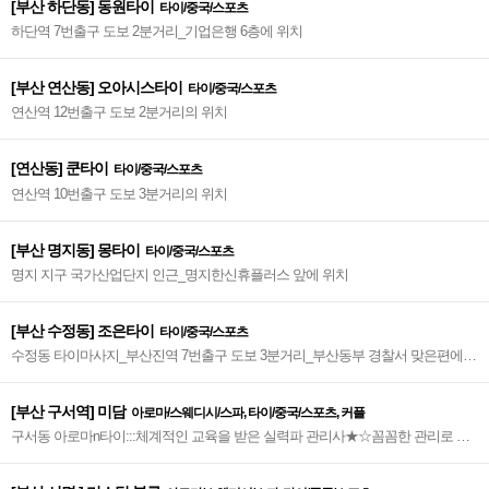
[부산 하단동] 동원타이
타이/중국/스포츠
하단역 7번출구 도보 2분거리_기업은행 6층에 위치
[부산 연산동] 오아시스타이
타이/중국/스포츠
연산역 12번출구 도보 2분거리의 위치
[연산동] 쿤타이
타이/중국/스포츠
연산역 10번출구 도보 3분거리의 위치
[부산 명지동] 몽타이
타이/중국/스포츠
명지 지구 국가산업단지 인근_명지한신휴플러스 앞에 위치
[부산 수정동] 조은타이
타이/중국/스포츠
수정동 타이마사지_부산진역 7번출구 도보 3분거리_부산동부 경찰서 맞은편에
위치_최고의 힐링공간~★
[부산 구서역] 미담
아로마/스웨디시/스파, 타이/중국/스포츠, 커플
구서동 아로마n타이:::체계적인 교육을 받은 실력파 관리사★☆꼼꼼한 관리로 지
친 심신의 힐링을~!!