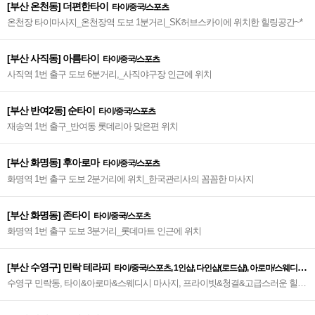
[부산 온천동] 더편한타이
타이/중국/스포츠
온천장 타이마사지_온천장역 도보 1분거리_SK허브스카이에 위치한 힐링공간~*
[부산 사직동] 아름타이
타이/중국/스포츠
사직역 1번 출구 도보 6분거리,_사직야구장 인근에 위치
[부산 반여2동] 순타이
타이/중국/스포츠
재송역 1번 출구_반여동 롯데리아 맞은편 위치
[부산 화명동] 후아로마
타이/중국/스포츠
화명역 1번 출구 도보 2분거리에 위치_한국관리사의 꼼꼼한 마사지
[부산 화명동] 존타이
타이/중국/스포츠
화명역 1번 출구 도보 3분거리_롯데마트 인근에 위치
[부산 수영구] 민락 테라피
타이/중국/스포츠, 1인샵, 다인샵(로드샵), 아로마/스웨디시/
수영구 민락동, 타이&아로마&스웨디시 마사지, 프라이빗&청결&고급스러운 힐링
스파
공간❣️