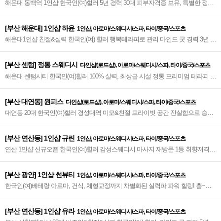
해운대 동백역 1인샵 한국인(여)힐러 5년 경력 30대 피부자격증 보유, 특별한 정성
관리 감성과 감동 신규오픈 재방 No.1 느낌있는 감성테라피로 만족힐링~♥
[부산 해운대] 1인샵 하윤
1인샵, 아로마/스웨디시/스파, 타이/중국/스포츠
해운대1인샵 친절&실력 한국인(여) 힐러 행복테라피로 관리 마인드 굿 경력 3년 감
성, 슈얼, 로미로미, 스웨디시 만족도 UP! 정성스런 전신 아로마 전문 힐링~♥
[부산 센텀] 정통 스웨디시
다인샵(로드샵), 아로마/스웨디시/스파, 타이/중국/스포츠
해운대 센텀시티 한국인(여)힐러 100% 실력, 최상급 시설 정통 프리미엄 테라피 잊
지못할 정통 힐링을 선사합니다~♥
[부산 대연동] 원피스
다인샵(로드샵), 아로마/스웨디시/스파, 타이/중국/스포츠
대연동 20대 한국인(여)힐러 경성대역 미모&친절 프라이빗 공간 진실함으로 승부
고급인테리어 스페셜 특급테라피 만족도 높은 관리,선물같은 원피스 테라피~♥
[부산 연산동] 1인샵 규린
1인샵, 아로마/스웨디시/스파, 타이/중국/스포츠
연산 1인샵 신규오픈 한국인(여)힐러 감성스웨디시 마사지 재방문 1등 취향저격
[로드샵에이스출신] 프리미엄 테라피 1인샵 규린 스웨디시~♥
[부산 광안] 1인샵 썬뷰티
1인샵, 아로마/스웨디시/스파, 타이/중국/스포츠
한국인(여)베테랑 아로마, 건식, 체형교정까지 차별화된 실력파 파워 힐링! 뿜~뿜
색다른 테라피로 해피 힐링타임 선사 광안리 힐링 테라피~♥
[부산 연산동] 1인샵 유라
1인샵, 아로마/스웨디시/스파, 타이/중국/스포츠