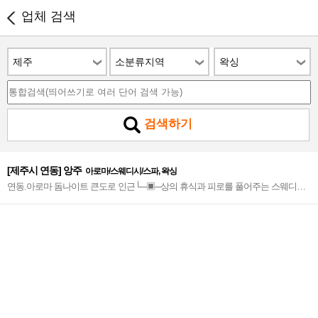
업체 검색
제주
소분류지역
왁싱
검색하기
[제주시 연동] 앙주
아로마/스웨디시/스파, 왁싱
연동.아로마 돔나이트 큰도로 인근└─▣─상의 휴식과 피로를 풀어주는 스웨디시
─◈─편안한 휴식공간◈▣매일 매일 행운이 넘치는 곳