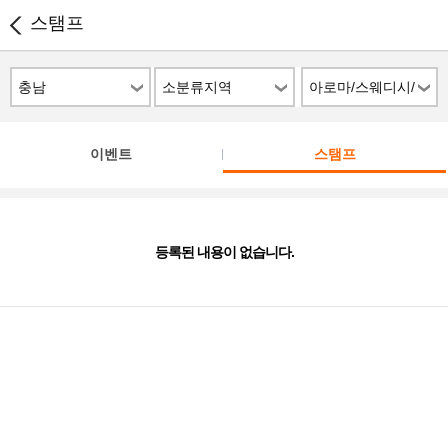
스탬프
충남
소분류지역
아로마/스웨디시/
스파
이벤트
스탬프
등록된 내용이 없습니다.