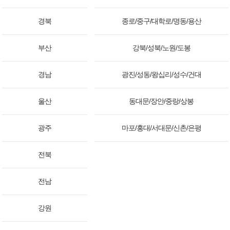
경북
종로/중구/대학로/명동/용산
부산
강북/성북/노원/도봉
경남
광진/성동/왕십리/성수/건대
울산
동대문/장안/중랑/상봉
광주
마포/홍대/서대문/신촌/은평
전북
전남
강원