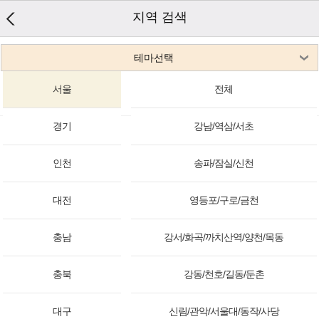
지역 검색
테마선택
서울
전체
경기
강남/역삼/서초
인천
송파/잠실/신천
대전
영등포/구로/금천
충남
강서/화곡/까치산역/양천/목동
충북
강동/천호/길동/둔촌
대구
신림/관악/서울대/동작/사당