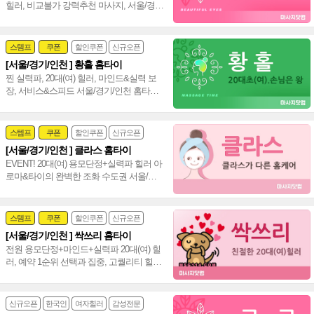
힐러, 비교불가 강력추천 마사지, 서울/경
기/인천 힐링 만족도 UP!~ 격이 다른 홈타
이~♥
스템프
쿠폰
할인쿠폰
신규오픈
[서울/경기/인천 ] 황홀 홈타이
24시
홈케어
찐 실력파, 20대(여) 힐러, 마인드&실력 보
장, 서비스&스피드 서울/경기/인천 홈타이
신속 방문, 인기폭발 강남 타이 아로마~♥
스템프
쿠폰
할인쿠폰
신규오픈
[서울/경기/인천 ] 클라스 홈타이
24시
홈케어
EVENT! 20대(여) 용모단정+실력파 힐러 아
로마&타이의 완벽한 조화 수도권 서울/경
기/인천 통일 홈타이~❤️
스템프
쿠폰
할인쿠폰
신규오픈
[서울/경기/인천 ] 싹쓰리 홈타이
24시
홈케어
전원 용모단정+마인드+실력파 20대(여) 힐
러, 예약 1순위 선택과 집중, 고퀄리티 힐링
수도권 서울,경기,인천 신속~♥
신규오픈
한국인
여자힐러
감성전문