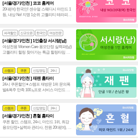
[서울/경기/인천 ] 코코 홈케어
20대(여) 한국인! 센슈얼 스웨디시 마인드 1
등, 내상 No! 지명 1순위 고퀄리티 테라피로
만족도 100% 서울/경기/인천 홈케어~♥
파격할인
신규오픈
한국인
여성전문
[서울/경기/인천 ] 1인출장 서시랑[남]
여성전용 Women Care 용모단정 실력파(남)
고퀄리티 힐링 찾아가는 특급 힐링타임 서
울 경기 인천 홈케어(남)~♥
스템프
쿠폰
신입영입
24시
[서울/경기/인천 ] 재팬 홈타이
여자힐러
감성전문
24시 쿠폰할인✶스템프 재방문 1위 문의폭
발&폭주 만족 ܓ 100프로 서비스 마인드 짱
20대(여) 편하게 불러 주세요~♥
스템프
쿠폰
신입영입
24시
[서울/경기/인천 ] 혼혈 홈타이
여자힐러
감성전문
쿠폰 할인, 스템프, 24시, 마인드 1위, 최강
용모단정+실력파 관리사, 전원 20대(여), 강
남 홈타이 인천 홈타이~❣️