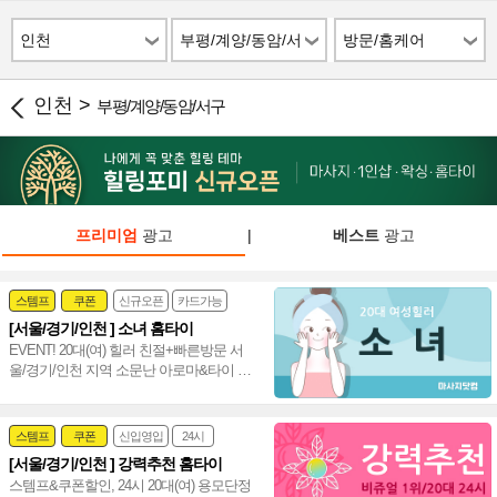
인천
부평/계양/동암/서
방문/홈케어
구
인천 >
부평/계양/동암/서구
프리미엄
광고
|
베스트
광고
스템프
쿠폰
신규오픈
카드가능
[서울/경기/인천 ] 소녀 홈타이
24시
홈케어
EVENT! 20대(여) 힐러 친절+빠른방문 서
울/경기/인천 지역 소문난 아로마&타이 시
선 집중 서울,경기,인천 수도권 출장 홈타이
~❤️
스템프
쿠폰
신입영입
24시
[서울/경기/인천 ] 강력추천 홈타이
여자힐러
감성전문
스템프&쿠폰할인, 24시 20대(여) 용모단정