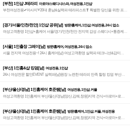
[부천] 1인샵 J테라피
아로마/스웨디시/스파, 여성전용, 1인샵
부천여성전용✔마사지➰20대 훈남&실력파 테라피스트❣ 특별한 당신을 위한 프리
미엄 힐링샵!➰╋⁑스웨+로미⁑╋➰
[경기/서울/인천/천안] 1인샵 공유[남]
방문/홈케어, 1인샵, 여성전용, 24시 업소
여성고객환영 1인샵+홈케어 서울/경기/인천/천안 전지역 감성 스웨디시+통증케어
수원,동탄,천안샵 방문가능 여성전용마사지 ~♥
[서울] 1인출장 그레이[남]
방문/홈케어, 여성전용, 24시 업소
서울 전지역 여성전용~! 24시 홈케어(남) 여성고객환영 실력파 테크니션&감미로
운 감성테라피~♥
[부산] 1인홈&샵 킹덤[남]
여성전용, 1인샵
24시 여성전문 할인EVENT 실력파(남)원장 노련한 테라피 만족 힐링 킹덤 부산여
성전용마사지 1st.~♥
[부산/울산/경남] 1인홈케어 호준쌤[남]
여성전용, 1인샵, 커플
여성고객환영 1인홈케어 부산/울산/경남(양산,김해,창원)지역 건식+아로마+로미
만족도 up 해운대홈케어 No.1~♥
[부산/울산/경남] 1인홈케어 호준쌤[남]
방문/홈케어, 1인샵, 커플, 여성전용
여성고객환영 1인홈케어 부산/울산/경남(양산,김해,창원)지역 건식+아로마+로미
만족도 up 해운대 No.1~♥