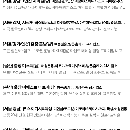
[서울 강남] 1인샵 미라클[남]
여성전용, 1인샵, 아로마/스웨디시/스파, 타이/중국/스포
여성전용 1인샵 마사지 훈남&실력파 테라피스트 마인드 최강 특별한 여성을 위한
츠
프리미엄 힐링샵 스포츠&스웨디시&아로마~♥
[서울 강서] 시크릿 왁싱&테라피
다인샵(로드샵), 아로마/스웨디시/스파, 왁싱, 여성
마곡 한국인(여) 20대 감성 스웨디시&왁싱&로미로미 남/여 관리사 선택가능, 도심
전용
속 편안한 힐링, 마인드 만족도 높은 강서 마곡 프리미엄 샵~♥
[서울/경기/인천] 출장 훈남[남]
여성전용, 방문/홈케어, 24시 업소
쿠폰 할인&스템프! 수도권 훈남 20~30대(남) 마인드 베테랑 힐링 프리미엄 비교불
가 여성 전문 테라피, 누구도 따라올 수 없는 최강 서울/경기/인천 여성전용~♥
[울산] 출장 미스틱[남]
여성전용, 아로마/스웨디시/스파, 방문/홈케어, 24시 업소
속보! 여성전용, 전원 20대후~30대후 훈남 테라피스트, 출장 센슈얼, 만족도 최상
의 전신 관리 프리미엄 스웨디시~♥
[부산] 출장 더베스트 아로마[남]
방문/홈케어, 여성전용, 24시 업소
매주 수요일 50% 할인/평일 쿠폰(2만) 할인, 부산여성전용 홈케어, 용모단정 훈남
관리사, 프리미엄 관리 새로운 힐링타임 선사~❤️
[서울 강남] 뷰 스웨디시&왁싱
다인샵(로드샵), 아로마/스웨디시/스파, 왁싱, 여성전용
선릉 20대 전원 한국인(남/여)힐러 남/여 선택가능 비주얼 실력파 친절&실력을 통
해 만족도 높은 관리, 정성가득한 강남스웨디시&왁싱 NO.1~♥