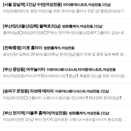
[서울 잠실역] 1인샵 수빈[여성전용]
타이/중국/스포츠, 여성전용, 1인샵
여성전용(여)수빈 원장 여성만을 위한 프리미엄 클리닉 전문 샵! 통증관리&성기관
순환 활법&골반관리&단계별 교육 및 코칭 등 1:1 맞춤 관리 여성관리사 및 교육문
의 환영~♥
[부산/양산/울산/김해] 블랙로즈(남)
방문/홈케어, 여성전용, 1인샵
홈케어(남)⭕여성관리전문⭕➰부산 전지역+양산/울산/김해➰고퀄리티 감성+로미
+아로마+건식+스웨디시+디톡스 환상조합❣✔찾아가는 감성 힐링타임✔❣2인 관
리가능~★
[전북/충청] 미호 홈타이
방문/홈케어, 여성전용
용모단정+실력파 20대(여) 힐러/훈남 한국인(남) 힐러 전북 및 충청 일부 빠른 방문
친절/서비스/마인드 뿜뿜 감성힐링 No 1 홈타이~♥
[부산 중앙동] 여우놀이터
아로마/스웨디시/스파, 타이/중국/스포츠, 여성전용
부산여성전용✔마사지➰20대 테라피스트❣훈남❣ 특별한 당신을 위한 프리미엄
힐링샵!➰╋⁑아로마n감성센슈얼⁑╋➰
[송파구 문정동] 라보떼 테라피
아로마/스웨디시/스파, 여성전용, 1인샵
여성관리전문⭕고퀄리티 스웨디시+림프절+전신케어❣10년경력 한국인(남)❣✔
만족도 높은 힐링타임~★
[부산 전지역] 더블루 홈케어(여성전용)
방문/홈케어, 여성전용, 1인샵
여성관리전문 1인샵 부산 전지역 감미로운 스웨디시+센슈얼 마사지 환상조합 찾
아가는 감성 힐링~♥