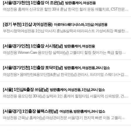
[서울/경기/천안] 1인출장 더 조은[남]
방문/홈케어, 여성전용
여성전용 홈케어 신규오픈 할인 30대 훈남 한국인 힐러 운동 재활치료, CST전문가
&스웨디시&로미 실력자 프리미엄급 힐링홈케어~♥
[경기 부천] 1인샵 J(여성전용)
아로마/스웨디시/스파, 1인샵, 여성전용
부천시청역여성전용 1인샵 마사지 훈남&실력파 테라피스트 가성비최강 특별한
여성을 위한 프리미엄 힐링샵 스웨+로미~♥
[서울/경기/인천] 1인출장 서시랑[남]
방문/홈케어, 여성전용
여성전용 Women Care 용모단정 실력파(남) 고퀄리티 힐링 찾아가는 특급 힐링타
임 서울 경기 인천 홈케어(남)~♥
[서울/경기/인천] 1인출장 토닥이[남]
방문/홈케어, 여성전용, 24시 업소
여성전용> 몸매탄탄&용모단정&훈남 한국인(남) 관리사, 프리미엄 스웨디시+감성
+센슈얼> 편안한 힐링 타임 선사~♥
[서울] 1인샵&출장 쓰담[남]
방문/홈케어, 여성전용, 1인샵, 24시 업소
여성전용 용모단정 30대(남) 실력파 1인 홈케어 힐링타임 서울지역 신속방문, 건대
입구역 인근 출장, 여성고객 환영~♥
[서울/경기] 1인출장 블랙스완[남]
여성전용, 방문/홈케어, 24시 업소
여성전용 근육남 홈케어(남) 여성관리전문 서울/경기 전지역 빠른 이동 고퀄리티
감성+스웨디시+림프관리 환상조합~❤️