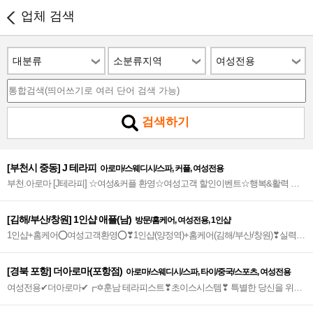
업체 검색
대분류
소분류지역
여성전용
검색하기
[부천시 중동] J 테라피
아로마/스웨디시/스파, 커플, 여성전용
부천.아로마 [J테라피] ☆여성&커플 환영☆여성고객 할인이벤트☆행복&활력 충
전소☆아늑하고 편안한 힐링타임 선사~★
[김해/부산/창원] 1인샵 애플(남)
방문/홈케어, 여성전용, 1인샵
1인샵+홈케어⭕여성고객환영⭕❣1인샵(양정역)+홈케어(김해/부산/창원)❣실력파
테크니션&감미로운 감성테라피❣➰부산/김해/창원지역 홈케어 가능➰
[경북 포항] 더아로마(포항점)
아로마/스웨디시/스파, 타이/중국/스포츠, 여성전용
여성전용✔더아로마✔┏✡훈남 테라피스트❣초이스시스템❣ 특별한 당신을 위한
프리미엄 힐링샵!✡┓➰╋⁑아로마n스웨디시n감성센슈얼 VIP 맞춤관리⁑╋➰