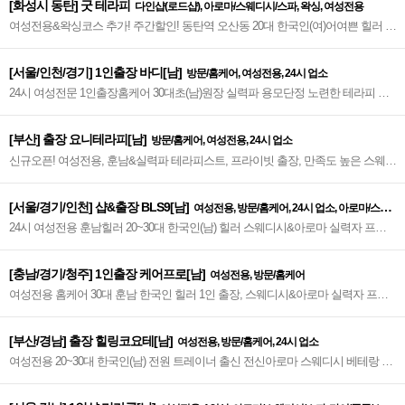
[화성시 동탄] 굿 테라피
다인샵(로드샵), 아로마/스웨디시/스파, 왁싱, 여성전용
여성전용&왁싱코스 추가! 주간할인! 동탄역 오산동 20대 한국인(여)어여쁜 힐러 샵
실사! 모르는 사람은 있어도 한번 오면 안 올 수 없는 스웨디시 전문 테라피 샵 굿
테라피~♥
[서울/인천/경기] 1인출장 바디[남]
방문/홈케어, 여성전용, 24시 업소
24시 여성전문 1인출장홈케어 30대초(남)원장 실력파 용모단정 노련한 테라피 만
족 바디 힐링 /서울인천/경기 지역 전문 여성전용출장마사지 1st.~♥
[부산] 출장 요니테라피[남]
방문/홈케어, 여성전용, 24시 업소
신규오픈! 여성전용, 훈남&실력파 테라피스트, 프라이빗 출장, 만족도 높은 스웨디
시, 림프 순환, 서혜부 관리, 프리미엄 스웨디시~♥
[서울/경기/인천] 샵&출장 BLS9[남]
여성전용, 방문/홈케어, 24시 업소, 아로마/스웨
24시 여성전용 훈남힐러 20~30대 한국인(남) 힐러 스웨디시&아로마 실력자 프리
디시/스파
미엄급 VIP 여성 힐링 샵&출장~♥
[충남/경기/청주] 1인출장 케어프로[남]
여성전용, 방문/홈케어
여성전용 홈케어 30대 훈남 한국인 힐러 1인 출장, 스웨디시&아로마 실력자 프리
미엄급 충남 전지역/경기/청주 지역 베테랑 테라피~♥
[부산/경남] 출장 힐링코요테[남]
여성전용, 방문/홈케어, 24시 업소
여성전용 20~30대 한국인(남) 전원 트레이너 출신 전신아로마 스웨디시 베테랑 프
라이빗 출장 만족도 높은 관리, 림프, 서혜부 프리미엄 힐링 코요테~♥