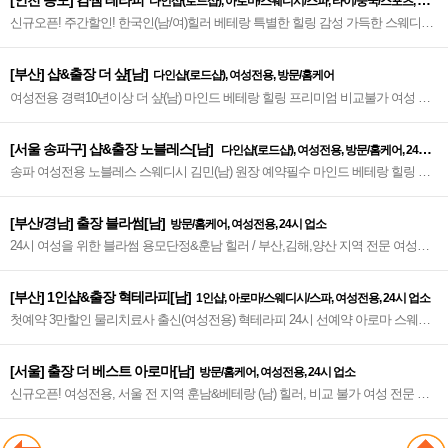
[인천 송도] 김쌤 테라피
다인샵(로드샵), 아로마/스웨디시/스파, 타이/중국/스포츠, 여
신규오픈! 주간할인! 한국인(남/여)힐러 베테랑 특별한 힐링 감성 가득한 스웨디시
성전용
실력+마인드+젊은감각 감각적 테라피~❤
[부산] 샵&출장 더 샾[남]
다인샵(로드샵), 여성전용, 방문/홈케어
여성전용 경력10년이상 더 샾(남) 마인드 베테랑 힐링 프리미엄 비교불가 여성 전
문 테라피, 누구도 따라올 수 없는 부산 최강의 여성전용~♥
[서울 송파구] 샵&출장 노블레스[남]
다인샵(로드샵), 여성전용, 방문/홈케어, 24시
송파 여성전용 노블레스 스웨디시 김민(남) 원장 예약필수 마인드 베테랑 힐링 여
업소
성 전문 테라피, 누구도 따라올 수 없는 서울 송파 최강의 여성전용~♥
[부산/경남] 출장 블라썸[남]
방문/홈케어, 여성전용, 24시 업소
24시 여성을 위한 블라썸 용모단정&훈남 힐러 / 부산,김해,양산 지역 전문 여성전
용출장마사지 1st.~♥
[부산] 1인샵&출장 혁테라피[남]
1인샵, 아로마/스웨디시/스파, 여성전용, 24시 업소
첫예약 3만할인 물리치료사 출신(여성전용) 혁테라피 24시 선예약 아로마 스웨디
시 슈얼 실력파 감각적 한국인(남)힐러 여성전문 테라피스트~♥
[서울] 출장 더 베스트 아로마[남]
방문/홈케어, 여성전용, 24시 업소
신규오픈! 여성전용, 서울 전 지역 훈남&베테랑 (남) 힐러, 비교 불가 여성 전문 테
라피~❣️