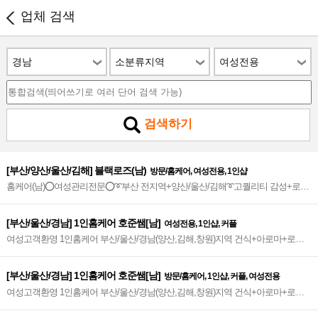
업체 검색
경남
소분류지역
여성전용
검색하기
[부산/양산/울산/김해] 블랙로즈(남)
방문/홈케어, 여성전용, 1인샵
홈케어(남)⭕여성관리전문⭕➰부산 전지역+양산/울산/김해➰고퀄리티 감성+로미
+아로마+건식+스웨디시+디톡스 환상조합❣✔찾아가는 감성 힐링타임✔❣2인 관
리가능~★
[부산/울산/경남] 1인홈케어 호준쌤[남]
여성전용, 1인샵, 커플
여성고객환영 1인홈케어 부산/울산/경남(양산,김해,창원)지역 건식+아로마+로미
만족도 up 해운대홈케어 No.1~♥
[부산/울산/경남] 1인홈케어 호준쌤[남]
방문/홈케어, 1인샵, 커플, 여성전용
여성고객환영 1인홈케어 부산/울산/경남(양산,김해,창원)지역 건식+아로마+로미
만족도 up 해운대 No.1~♥