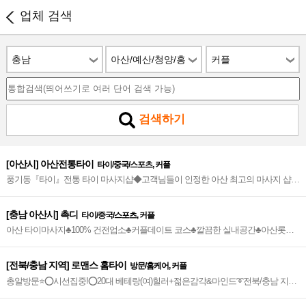
업체 검색
충남
아산/예산/청양/홍
커플
성
검색하기
[아산시] 아산전통타이
타이/중국/스포츠, 커플
풍기동『타이』전통 타이 마사지샵◆고객님들이 인정한 아산 최고의 마사지 샵◆
친절 감동 정성 가득◆아울렛단지 내부에 위치~◆
[충남 아산시] 촉디
타이/중국/스포츠, 커플
아산 타이마사지♣100% 건전업소♣커플데이트 코스♣깔끔한 실내공간♣아산롯데
리아(둔포점) 맞은편♣재방율 높은 아산 타이샵~*
[전북/충남 지역] 로맨스 홈타이
방문/홈케어, 커플
총알방문⭐️⭕시선집중!⭕20대 베테랑(여)힐러+젊은감각&마인드➰전북/충남 지역
➰프리미엄급 갓성비 홈아로마~⭐️