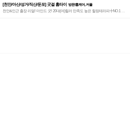
[천안/아산/성거/직산/둔포] 굿걸 홈타이
방문/홈케어, 커플
천안&인근 출장 리얼! 마인드 굿! 20대(여)힐러 만족도 높은 힐링테라피╋NO.1 총
알 방문!~♥