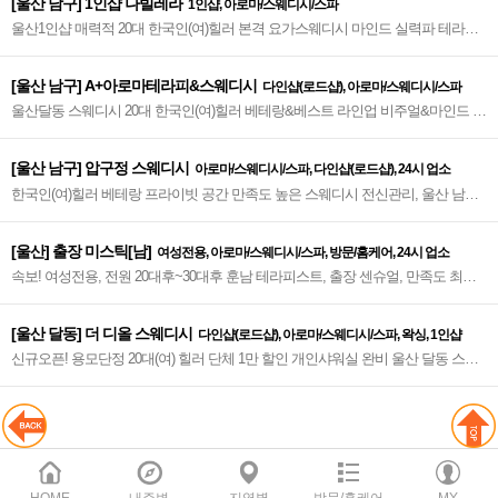
[울산 남구] 1인샵 나빌레라
1인샵, 아로마/스웨디시/스파
울산1인샵 매력적 20대 한국인(여)힐러 본격 요가스웨디시 마인드 실력파 테라피
No.1 울산스웨디시 끝판왕~♥
[울산 남구] A+아로마테라피&스웨디시
다인샵(로드샵), 아로마/스웨디시/스파
울산달동 스웨디시 20대 한국인(여)힐러 베테랑&베스트 라인업 비주얼&마인드 총
집합 베이직&시크릿 코스 만족 힐링 인기폭발 중~♥
[울산 남구] 압구정 스웨디시
아로마/스웨디시/스파, 다인샵(로드샵), 24시 업소
한국인(여)힐러 베테랑 프라이빗 공간 만족도 높은 스웨디시 전신관리, 울산 남구
달동 프리미엄 테라피 압구정 스웨디시~♥
[울산] 출장 미스틱[남]
여성전용, 아로마/스웨디시/스파, 방문/홈케어, 24시 업소
속보! 여성전용, 전원 20대후~30대후 훈남 테라피스트, 출장 센슈얼, 만족도 최상
의 전신 관리 프리미엄 스웨디시~♥
[울산 달동] 더 디올 스웨디시
다인샵(로드샵), 아로마/스웨디시/스파, 왁싱, 1인샵
신규오픈! 용모단정 20대(여) 힐러 단체 1만 할인 개인샤워실 완비 울산 달동 스웨
디시 전문~★