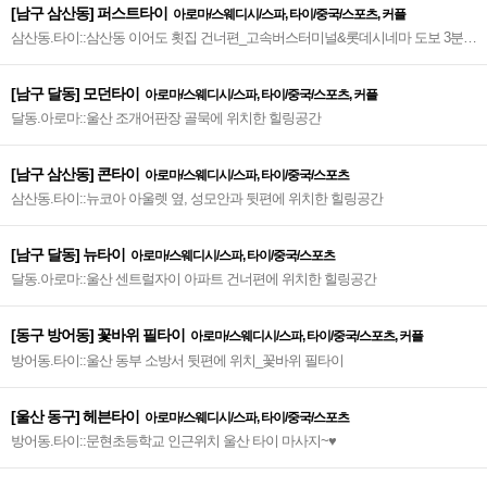
[남구 삼산동] 퍼스트타이
아로마/스웨디시/스파, 타이/중국/스포츠, 커플
삼산동.타이::삼산동 이어도 횟집 건너편_고속버스터미널&롯데시네마 도보 3분거
리
[남구 달동] 모던타이
아로마/스웨디시/스파, 타이/중국/스포츠, 커플
달동.아로마::울산 조개어판장 골묵에 위치한 힐링공간
[남구 삼산동] 콘타이
아로마/스웨디시/스파, 타이/중국/스포츠
삼산동.타이::뉴코아 아울렛 옆, 성모안과 뒷편에 위치한 힐링공간
[남구 달동] 뉴타이
아로마/스웨디시/스파, 타이/중국/스포츠
달동.아로마::울산 센트럴자이 아파트 건너편에 위치한 힐링공간
[동구 방어동] 꽃바위 필타이
아로마/스웨디시/스파, 타이/중국/스포츠, 커플
방어동.타이::울산 동부 소방서 뒷편에 위치_꽃바위 필타이
[울산 동구] 헤븐타이
아로마/스웨디시/스파, 타이/중국/스포츠
방어동.타이::문현초등학교 인근위치 울산 타이 마사지~♥