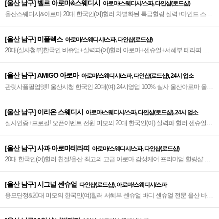
[울산 남구] 벨르 아로마&스웨디시
아로마/스웨디시/스파, 다인샵(로드샵)
울산스웨디시&아로마 20대 한국인(여)힐러 차별화된 특급힐링 실력+마인드 스웨
디시+아로마 감각적&프리미엄 테라피~♥
[울산 남구] 미플렉스
아로마/스웨디시/스파, 다인샵(로드샵)
20대(실사첨부)한국인 비쥬얼+실력파(여)힐러 아로마+센슈얼+서혜부 테라피 종
결샵 울산아로마 울산스웨디시 1st~♥
[울산 남구] AMIGO 아로마
아로마/스웨디시/스파, 다인샵(로드샵), 24시 업소
관릿사플필업뎃!! 울산시청 한국인 20대(여) 24시영업 100% 실사 울산아로마 울산
스웨디시 울산마사지 울센센슈얼 신규오픈~♥
[울산 남구] 이리온 스웨디시
아로마/스웨디시/스파, 다인샵(로드샵), 24시 업소
실사인증+프로필! 오픈이벤트 전원 미모의 20대 한국인(여) 실력파 힐러 센슈얼
+스웨디시 독보적 프리미엄 샵~♥
[울산 남구] 사과 아로마테라피
아로마/스웨디시/스파, 다인샵(로드샵)
20대 한국인(여)힐러 친절/울산 최고의 고급 아로마 감성케어 프리미엄 힐링샵 울
산아로마 울산센슈얼~♥
[울산 남구] 시그널 센슈얼
다인샵(로드샵), 아로마/스웨디시/스파
용모단정&20대 미모의 한국인(여)힐러 서혜부 센슈얼 바디 센슈얼 전문 울산 바디
센슈얼 절대강자 친절 마인드로 만족 힐링~♥