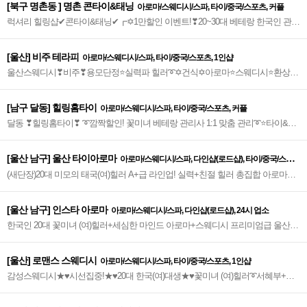
[북구 명촌동 ] 명촌 콘타이&태닝
아로마/스웨디시/스파, 타이/중국/스포츠, 커플
럭셔리 힐링샵✔콘타이&태닝✔┏✡1만할인 이벤트!❣20~30대 베테랑 한국인 관리
사❣특별한 당신을 위한 프리미엄 힐링샵!✡┓➰╋⁑아로마n리얼타이n태닝 1:1 맞
춤관리⁑╋➰ ::명촌 경남은행 뒷편에 위치
[울산] 비주 테라피
아로마/스웨디시/스파, 타이/중국/스포츠, 1인샵
울산스웨디시❣비주❣용모단정⭐️실력파 힐러➰✡건식✡아로마⭐️스웨디시⭐️환상적
조합⭐️믿고 찾는 울산 최고의 아로마샵~⭐️
[남구 달동] 힐링홈타이
아로마/스웨디시/스파, 타이/중국/스포츠, 커플
달동 ❣힐링홈타이❣ ➰깜짝할인! 꽃미녀 베테랑 관리사 1:1 맞춤 관리➰⭐️타이&아
로마&커플마사지로 가슴 따뜻한 힐링 선사~⭐️
[울산 남구] 울산 타이아로마
아로마/스웨디시/스파, 다인샵(로드샵), 타이/중국/스포
(새단장)20대 미모의 태국(여)힐러 A+급 라인업! 실력+친절 힐러 총집합 아로마&
츠
건식 정통타이(가성비 값) 오픈 마인드&인기폭발~♥
[울산 남구] 인스타 아로마
아로마/스웨디시/스파, 다인샵(로드샵), 24시 업소
한국인 20대 꽃미녀 (여)힐러+세심한 마인드 아로마+스웨디시 프리미엄급 울산스
웨디시 NO.1 힐링샵~♥
[울산] 로맨스 스웨디시
아로마/스웨디시/스파, 타이/중국/스포츠, 1인샵
감성스웨디시★♥️시선집중!★♥️20대 한국(여)대생★♥️꽃미녀 (여)힐러➰서혜부+림
프+감성센슈얼 조화 ➰프리미엄급 로맨스 센슈얼 힐링샵~♥️★